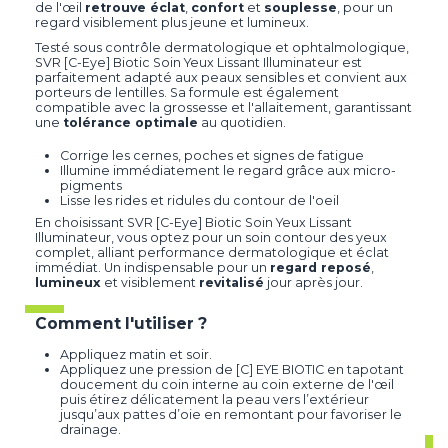
de l'œil
retrouve éclat
,
confort
et
souplesse
, pour un
regard visiblement plus jeune et lumineux.
Testé sous contrôle dermatologique et ophtalmologique,
SVR [C-Eye] Biotic Soin Yeux Lissant Illuminateur est
parfaitement adapté aux peaux sensibles et convient aux
porteurs de lentilles. Sa formule est également
compatible avec la grossesse et l'allaitement, garantissant
une
tolérance optimale
au quotidien.
Corrige les cernes, poches et signes de fatigue
Illumine immédiatement le regard grâce aux micro-
pigments
Lisse les rides et ridules du contour de l'oeil
En choisissant SVR [C-Eye] Biotic Soin Yeux Lissant
Illuminateur, vous optez pour un soin contour des yeux
complet, alliant performance dermatologique et éclat
immédiat. Un indispensable pour un
regard reposé
,
lumineux
et visiblement
revitalisé
jour après jour.
Comment l'utiliser ?
Appliquez matin et soir.
Appliquez une pression de [C] EYE BIOTIC en tapotant
doucement du coin interne au coin externe de l'œil
puis étirez délicatement la peau vers l’extérieur
jusqu’aux pattes d’oie en remontant pour favoriser le
drainage.