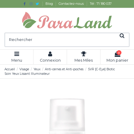
Blog
Contactez-nous
Tél : 71 180 037
0
Menu
Connexion
Mes Miles
Mon panier
Accueil
Visage
Yeux
Anti-cernes et Anti-poches
SVR [C-Eye] Biotic
Soin Yeux Lissant Illuminateur