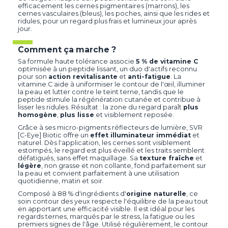
efficacement les cernes pigmentaires (marrons), les
cernes vasculaires (bleus), les poches, ainsi que les rides et
ridules, pour un regard plus frais et lumineux jour après
jour.
Comment ça marche ?
Sa formule haute tolérance associe
5 % de vitamine C
optimisée à un peptide lissant, un duo d'actifs reconnu
pour son
action revitalisante
et
anti-fatigue
. La
vitamine C aide à uniformiser le contour de l'œil, illuminer
la peau et lutter contre le teint terne, tandis que le
peptide stimule la régénération cutanée et contribue à
lisser les ridules. Résultat : la zone du regard paraît
plus
homogène
,
plus lisse
et visiblement reposée.
Grâce à ses micro-pigments réflecteurs de lumière, SVR
[C-Eye] Biotic offre un
effet illuminateur immédiat
et
naturel. Dès l'application, les cernes sont visiblement
estompés, le regard est plus éveillé et les traits semblent
défatigués, sans effet maquillage. Sa
texture fraîche
et
légère
, non grasse et non collante, fond parfaitement sur
la peau et convient parfaitement à une utilisation
quotidienne, matin et soir.
Composé à 88 % d'ingrédients d'
origine naturelle
, ce
soin contour des yeux respecte l'équilibre de la peau tout
en apportant une efficacité visible. Il est idéal pour les
regards ternes, marqués par le stress, la fatigue ou les
premiers signes de l'âge. Utilisé régulièrement, le contour