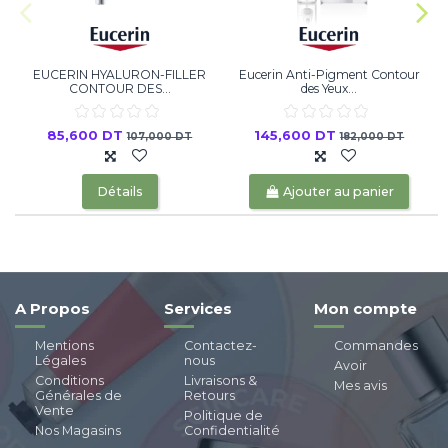
EUCERIN HYALURON-FILLER
Eucerin Anti-Pigment Contour
CONTOUR DES...
des Yeux...
85,600 DT
145,600 DT
107,000 DT
182,000 DT
Détails
Ajouter au panier
A Propos
Services
Mon compte
Mentions
Contactez-
Commandes
Légales
nous
Avoir
Conditions
Livraisons &
Mes avis
Générales de
Retours
Vente
Politique de
Nos Magasins
Confidentialité