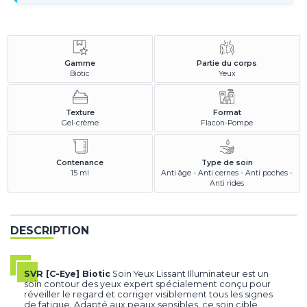
Gamme
Partie du corps
Biotic
Yeux
Texture
Format
Gel-crème
Flacon-Pompe
Contenance
Type de soin
15 ml
Anti âge - Anti cernes - Anti poches -
Anti rides
DESCRIPTION
SVR [C-Eye] Biotic
Soin Yeux Lissant Illuminateur est un
soin contour des yeux expert spécialement conçu pour
réveiller le regard et corriger visiblement tous les signes
de fatigue. Adapté aux peaux sensibles, ce soin cible