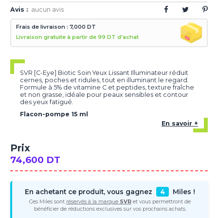
Avis :
aucun avis
Frais de livraison : 7,000 DT
Livraison gratuite à partir de 99 DT d'achat
SVR [C-Eye] Biotic Soin Yeux Lissant Illuminateur réduit
cernes, poches et ridules, tout en illuminant le regard.
Formule à 5% de vitamine C et peptides, texture fraîche
et non grasse, idéale pour peaux sensibles et contour
des yeux fatigué.
Flacon-pompe 15 ml
En savoir +
Prix
74,600 DT
En achetant ce produit, vous gagnez
4
Miles !
Ces Miles sont
réservés à la marque
SVR
et vous permettront de
bénéficier de réductions exclusives sur vos prochains achats.