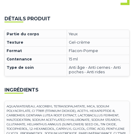
DÉTAILS PRODUIT
Partie du corps
Yeux
Texture
Gel-crème
Format
Flacon-Pompe
Contenance
15 ml
Type de soin
Anti âge - Anti cernes - Anti
poches - Anti rides
INGRÉDIENTS
AQUA/WATER/EAU, ASCORBYL TETRAISOPALMITATE, MICA, SODIUM
POLYACRYLATE, CI 77891 (TITANIUM DIOXIDE), ACETYL HEXAPEPTIDE-8,
CARBOMER, GENTIANA LUTEA ROOT EXTRACT, LACTOBACILLUS FERMENT,
MALTODEXTRIN, SODIUM ACETYLATED HYALURONATE, SODIUM STEAROYL
GLUTAMATE, HELIANTHUS ANNUUS (SUNFLOWER) SEED OIL, TIN OXIDE,
TOCOPHEROL, 1,2-HEXANEDIOL, CAPRYLYL GLYCOL, CITRIC ACID, PENTYLENE
GLYCOL, PROPANEDIOL, SODIUM HYDROXIDE, PARFUM/FRAGRANCE, CI 77491