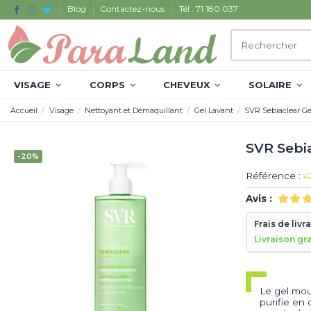
Blog
Contactez-nous
Tél : 71 180 037
VISAGE
CORPS
CHEVEUX
SOLAIRE
Accueil
Visage
Nettoyant et Démaquillant
Gel Lavant
SVR Sebiaclear G
SVR Sebi
-20%
Référence :
4
Avis :
Frais de livr
Livraison gr
Le gel mou
purifie en