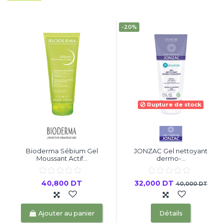
-20%
Rupture de stock
Bioderma Sébium Gel
JONZAC Gel nettoyant
Moussant Actif...
dermo-...
40,800 DT
32,000 DT
40,000 DT
Ajouter au panier
Détails