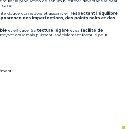
stimuler la production de sébum ni d'irriter davantage la peau
 saine.
ante douce qui nettoie et assainit en
respectant l'équilibre
'apparence des imperfections
,
des points noirs et des
ble
et efficace. Sa
texture légère
et sa
facilité de
ettoyant doux mais puissant, spécialement formulé pour
ément.