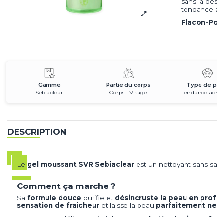
sans la de
tendance a
Flacon-P
Gamme
Partie du corps
Type de 
Sebiaclear
Corps - Visage
Tendance ac
DESCRIPTION
Le
gel moussant SVR Sebiaclear
est un nettoyant sans sa
Comment ça marche ?
Sa
formule douce
purifie et
désincruste la peau en pro
sensation de fraîcheur
et laisse la peau
parfaitement net