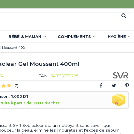
BÉBÉ & MAMAN
COMPLÉMENTS
HYGIÈNE
el Moussant 400ml
aclear Gel Moussant 400ml
EAN :
24
3401381332785
(7)
aison : 7,000 DT
atuite à partir de 99 DT d'achat
ssant SVR Sebiaclear est un nettoyant sans savon qui
 douceur la peau, élimine les impuretés et l'excès de sébum