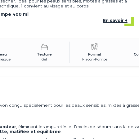
ssécher. Idéal pour les peaux sensibles, mixtes à grasses et à
cnéique, il convient au visage et au corps.
ompe 400 ml
En savoir +
peau
Texture
Format
Co
néique
Gel
Flacon-Pompe
von conçu spécialement pour les peaux sensibles, mixtes à grass
fondeur
, éliminant les impuretés et l'excès de sébum sans la de
te, matifiée et équilibrée
.