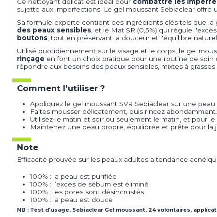
Ce nettoyant délicat est idéal pour
combattre les imperfe
sujette aux imperfections. Le gel moussant Sebiaclear offre
Sa formule experte contient des ingrédients clés tels que la
des peaux sensibles
, et le Mat SR (0,5%) qui régule l'exc
boutons
, tout en préservant la douceur et l'équilibre nature
Utilisé quotidiennement sur le visage et le corps, le gel mo
rinçage
en font un choix pratique pour une routine de soin
répondre aux besoins des peaux sensibles, mixtes à grasses
Comment l'utiliser ?
Appliquez le gel moussant SVR Sebiaclear sur une peau 
Faites mousser délicatement, puis rincez abondamment.
Utilisez-le matin et soir ou seulement le matin, et pour le 
Maintenez une peau propre, équilibrée et prête pour la j
Note
Efficacité prouvée sur les peaux adultes a tendance acnéiqu
100% : la peau est purifiée
100% : l’excès de sébum est éliminé
100% : les pores sont désincrustés
100% : la peau est douce
NB : Test d'usage, Sebiaclear Gel moussant, 24 volontaires, applica