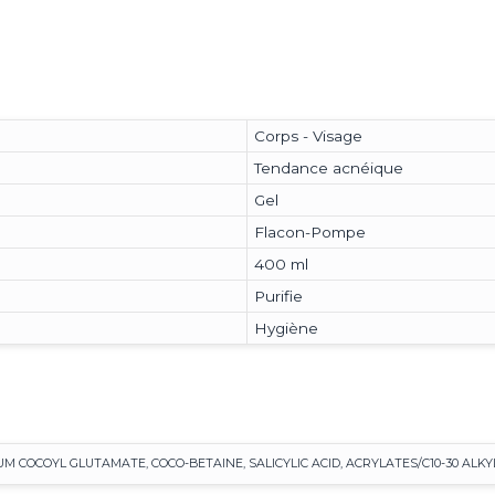
Corps - Visage
Tendance acnéique
Gel
Flacon-Pompe
400 ml
Purifie
Hygiène
UM COCOYL GLUTAMATE, COCO-BETAINE, SALICYLIC ACID, ACRYLATES/C10-30 A