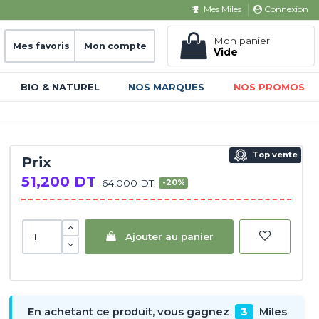
Connexion
Mes Miles
Mon panier
Mes favoris
Mon compte
Vide
BIO & NATUREL
NOS MARQUES
NOS PROMOS
Top vente
Prix
51,200 DT
64,000 DT
-20%
Ajouter au panier
En achetant ce produit, vous gagnez
3
Miles