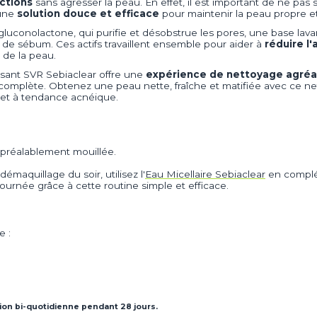
ctions
sans agresser la peau. En effet, il est important de ne pas 
 une
solution douce et efficace
pour maintenir la peau propre et
 gluconolactone, qui purifie et désobstrue les pores, une base lav
ès de sébum. Ces actifs travaillent ensemble pour aider à
réduire l
l de la peau.
ussant SVR Sebiaclear offre une
expérience de nettoyage agréa
 complète. Obtenez une peau nette, fraîche et matifiée avec ce n
 et à tendance acnéique.
préalablement mouillée.
démaquillage du soir, utilisez l'
Eau Micellaire Sebiaclear
en compl
ournée grâce à cette routine simple et efficace.
e :
tion bi-quotidienne pendant 28 jours.