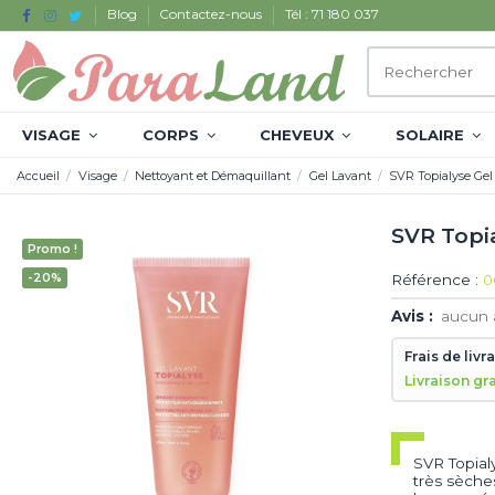
Blog
Contactez-nous
Tél : 71 180 037
VISAGE
CORPS
CHEVEUX
SOLAIRE
Accueil
Visage
Nettoyant et Démaquillant
Gel Lavant
SVR Topialyse Gel
SVR Topi
Promo !
-20%
Référence :
0
Avis :
aucun 
Frais de livr
Livraison gr
SVR Topial
très sèche