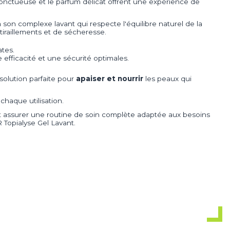
onctueuse et le parfum délicat offrent une expérience de
à son complexe lavant qui respecte l'équilibre naturel de la
tiraillements et de sécheresse.
tes.
 efficacité et une sécurité optimales.
 solution parfaite pour
apaiser et nourrir
les peaux qui
chaque utilisation.
 et assurer une routine de soin complète adaptée aux besoins
 Topialyse Gel Lavant.