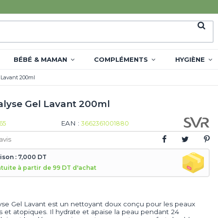
BÉBÉ & MAMAN
COMPLÉMENTS
HYGIÈNE
 Lavant 200ml
alyse Gel Lavant 200ml
EAN :
65
3662361001880
avis
aison : 7,000 DT
atuite à partir de 99 DT d'achat
yse Gel Lavant est un nettoyant doux conçu pour les peaux
s et atopiques. Il hydrate et apaise la peau pendant 24