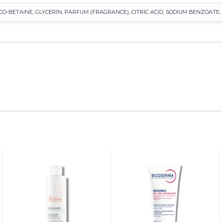
CO-BETAINE, GLYCERIN, PARFUM (FRAGRANCE), CITRIC ACID, SODIUM BENZOAT