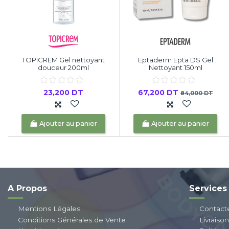
TOPICREM Gel nettoyant
Eptaderm Epta DS Gel
douceur 200ml
Nettoyant 150ml
23,200 DT
67,200 DT
84,000 DT
Ajouter au panier
Ajouter au panier
A Propos
Services
Mentions Légales
Contact
Conditions Générales de Vente
Livraiso