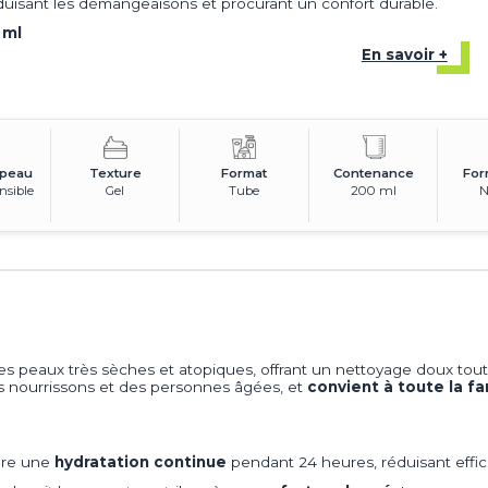
duisant les démangeaisons et procurant un confort durable.
 ml
En savoir +
 peau
Texture
Format
Contenance
For
nsible
Gel
Tube
200 ml
N
es peaux très sèches et atopiques, offrant un nettoyage doux tout
des nourrissons et des personnes âgées, et
convient à toute la fa
sure une
hydratation continue
pendant 24 heures, réduisant effi