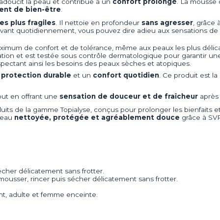
 adoucit la peau et contribue à un
confort prolongé
. La mousse 
nt de bien-être
.
es plus fragiles
. Il nettoie en profondeur
sans agresser
, grâce 
 lavant quotidiennement, vous pouvez dire adieu aux sensations de 
ximum de confort et de tolérance, même aux peaux les plus délica
tation et est testée sous contrôle dermatologique pour garantir une
spectant ainsi les besoins des peaux sèches et atopiques.
e
protection durable
et un
confort quotidien
. Ce produit est la
tout en offrant une
sensation de douceur et de fraîcheur
après 
oduits de la gamme Topialyse, conçus pour prolonger les bienfaits
 peau
nettoyée, protégée et agréablement douce
grâce à SVR
écher délicatement sans frotter.
mousser, rincer puis sécher délicatement sans frotter.
nt, adulte et femme enceinte.