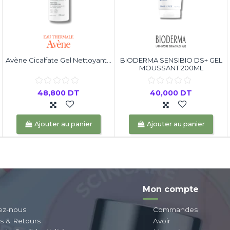
Avène Cicalfate Gel Nettoyant...
BIODERMA SENSIBIO DS+ GEL
MOUSSANT 200ML
48,800 DT
40,000 DT
Ajouter au panier
Ajouter au panier
Mon compte
ez-nous
Commandes
ns & Retours
Avoir