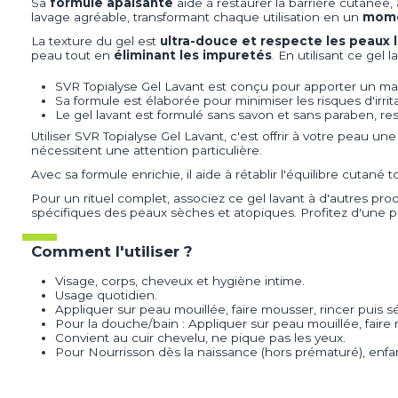
Sa
formule apaisante
aide à restaurer la barrière cutanée,
lavage agréable, transformant chaque utilisation en un
mome
La texture du gel est
ultra-douce et respecte les peaux l
peau tout en
éliminant les impuretés
. En utilisant ce gel
SVR Topialyse Gel Lavant est conçu pour apporter un ma
Sa formule est élaborée pour minimiser les risques d'irri
Le gel lavant est formulé sans savon et sans paraben, re
Utiliser SVR Topialyse Gel Lavant, c'est offrir à votre peau un
nécessitent une attention particulière.
Avec sa formule enrichie, il aide à rétablir l'équilibre cutané 
Pour un rituel complet, associez ce gel lavant à d'autres pr
spécifiques des peaux sèches et atopiques. Profitez d'une
Comment l'utiliser ?
Visage, corps, cheveux et hygiène intime.
Usage quotidien.
Appliquer sur peau mouillée, faire mousser, rincer puis s
Pour la douche/bain : Appliquer sur peau mouillée, faire 
Convient au cuir chevelu, ne pique pas les yeux.
Pour Nourrisson dès la naissance (hors prématuré), enfa