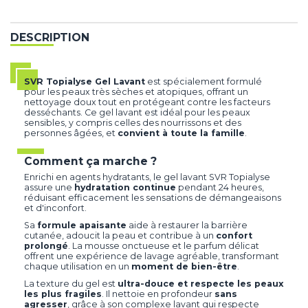
DESCRIPTION
SVR Topialyse Gel Lavant
est spécialement formulé
pour les peaux très sèches et atopiques, offrant un
nettoyage doux tout en protégeant contre les facteurs
desséchants. Ce gel lavant est idéal pour les peaux
sensibles, y compris celles des nourrissons et des
personnes âgées, et
convient à toute la famille
.
Comment ça marche ?
Enrichi en agents hydratants, le gel lavant SVR Topialyse
assure une
hydratation continue
pendant 24 heures,
réduisant efficacement les sensations de démangeaisons
et d'inconfort.
Sa
formule apaisante
aide à restaurer la barrière
cutanée, adoucit la peau et contribue à un
confort
prolongé
. La mousse onctueuse et le parfum délicat
offrent une expérience de lavage agréable, transformant
chaque utilisation en un
moment de bien-être
.
La texture du gel est
ultra-douce et respecte les peaux
les plus fragiles
. Il nettoie en profondeur
sans
agresser
, grâce à son complexe lavant qui respecte