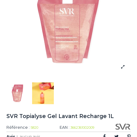
SVR Topialyse Gel Lavant Recharge 1L
Référence :
EAN :
5820
3662361002009
Avis :
aucun avis