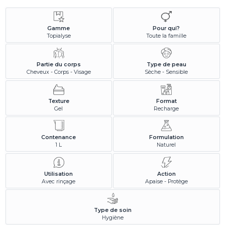
Gamme
Pour qui?
Topialyse
Toute la famille
Partie du corps
Type de peau
Cheveux - Corps - Visage
Sèche - Sensible
Texture
Format
Gel
Recharge
Contenance
Formulation
1 L
Naturel
Utilisation
Action
Avec rinçage
Apaise - Protège
Type de soin
Hygiène