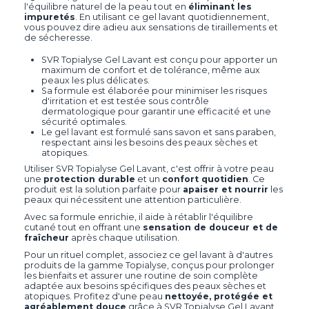
l'équilibre naturel de la peau tout en
éliminant les
impuretés
. En utilisant ce gel lavant quotidiennement,
vous pouvez dire adieu aux sensations de tiraillements et
de sécheresse.
SVR Topialyse Gel Lavant est conçu pour apporter un
maximum de confort et de tolérance, même aux
peaux les plus délicates.
Sa formule est élaborée pour minimiser les risques
d'irritation et est testée sous contrôle
dermatologique pour garantir une efficacité et une
sécurité optimales.
Le gel lavant est formulé sans savon et sans paraben,
respectant ainsi les besoins des peaux sèches et
atopiques.
Utiliser SVR Topialyse Gel Lavant, c'est offrir à votre peau
une
protection durable
et un
confort quotidien
. Ce
produit est la solution parfaite pour
apaiser et nourrir
les
peaux qui nécessitent une attention particulière.
Avec sa formule enrichie, il aide à rétablir l'équilibre
cutané tout en offrant une
sensation de douceur et de
fraîcheur
après chaque utilisation.
Pour un rituel complet, associez ce gel lavant à d'autres
produits de la gamme Topialyse, conçus pour prolonger
les bienfaits et assurer une routine de soin complète
adaptée aux besoins spécifiques des peaux sèches et
atopiques. Profitez d'une peau
nettoyée, protégée et
agréablement douce
grâce à SVR Topialyse Gel Lavant.