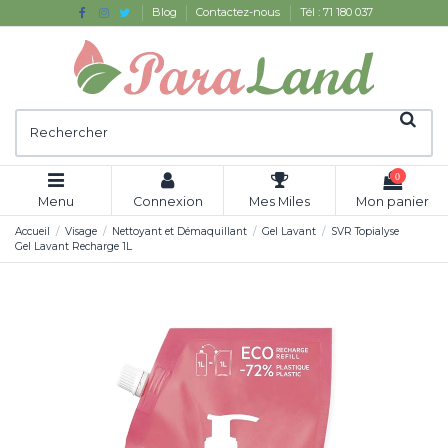
Blog
Contactez-nous
Tél : 71 180 037
0
Menu
Connexion
Mes Miles
Mon panier
Accueil
Visage
Nettoyant et Démaquillant
Gel Lavant
SVR Topialyse
Gel Lavant Recharge 1L