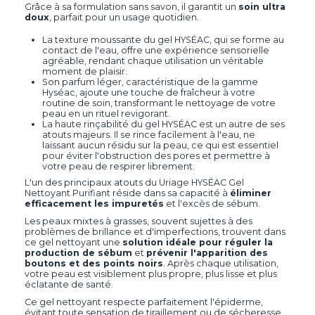
Grâce à sa formulation sans savon, il garantit un
soin ultra
doux
, parfait pour un usage quotidien.
La texture moussante du gel HYSÉAC, qui se forme au
contact de l'eau, offre une expérience sensorielle
agréable, rendant chaque utilisation un véritable
moment de plaisir.
Son parfum léger, caractéristique de la gamme
Hyséac, ajoute une touche de fraîcheur à votre
routine de soin, transformant le nettoyage de votre
peau en un rituel revigorant.
La haute rinçabilité du gel HYSÉAC est un autre de ses
atouts majeurs. Il se rince facilement à l'eau, ne
laissant aucun résidu sur la peau, ce qui est essentiel
pour éviter l'obstruction des pores et permettre à
votre peau de respirer librement.
L'un des principaux atouts du Uriage HYSÉAC Gel
Nettoyant Purifiant réside dans sa capacité à
éliminer
efficacement les impuretés
et l'excès de sébum.
Les peaux mixtes à grasses, souvent sujettes à des
problèmes de brillance et d'imperfections, trouvent dans
ce gel nettoyant une
solution idéale pour réguler la
production de sébum
et
prévenir l'apparition des
boutons et des points noirs
. Après chaque utilisation,
votre peau est visiblement plus propre, plus lisse et plus
éclatante de santé.
Ce gel nettoyant respecte parfaitement l'épiderme,
évitant toute sensation de tiraillement ou de sécheresse,