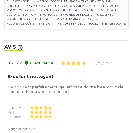
SULFATE - SODIUM METHYL COCOYL TAURATE – GLYCINE - SODIUM
CHLORIDE - PPG-2 HYDROXYETHYL COCO/ISOSTEARAMIDE - CITRIC ACID -
PIROCTONE OLAMINE - SODIUM OLETH SULFATE - MAGNESIUM LAURETH
SULFATE – PARFUM (FRAGRANCE) - MAGNESIUM LAURETH-8 SULFATE -
MAGNESIUM OLETH SULFATE - EPILOBIUM ANGUSTIFOLIUM
FLOWER/LEAF/STEM EXTRACT – PHENOXYETHANOL – SODIUM METABISULFITE.
AVIS (1)
Houda K.
Client vérifié
25/06/2024
Excellent nettoyant
Me convient parfaitement, gel efficace donne beaucoup de
fraicheur. Merci pour les conseils
Qualité
Prix
Livraison
Signaler cet avis