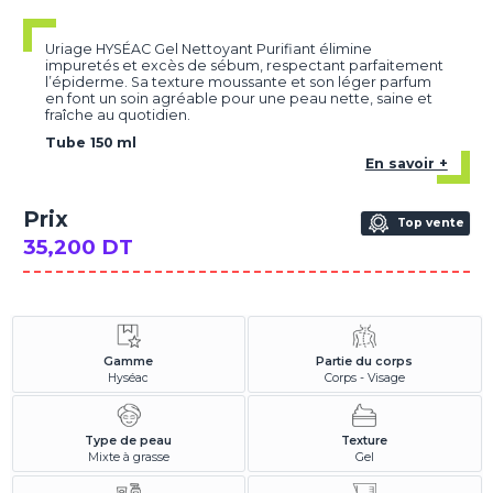
Uriage HYSÉAC Gel Nettoyant Purifiant élimine
impuretés et excès de sébum, respectant parfaitement
l’épiderme. Sa texture moussante et son léger parfum
en font un soin agréable pour une peau nette, saine et
fraîche au quotidien.
Tube 150 ml
En savoir +
Prix
Top vente
35,200 DT
Gamme
Partie du corps
Hyséac
Corps - Visage
Type de peau
Texture
Mixte à grasse
Gel