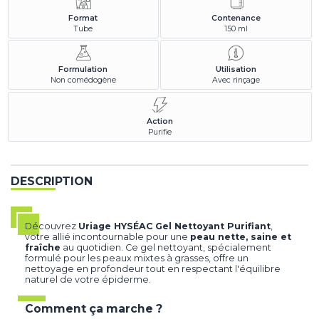
Format
Contenance
Tube
150 ml
Formulation
Utilisation
Non comédogène
Avec rinçage
Action
Purifie
DESCRIPTION
Découvrez
Uriage HYSÉAC Gel Nettoyant Purifiant
,
votre allié incontournable pour une
peau nette, saine et
fraîche
au quotidien. Ce gel nettoyant, spécialement
formulé pour les peaux mixtes à grasses, offre un
nettoyage en profondeur tout en respectant l'équilibre
naturel de votre épiderme.
Comment ça marche ?