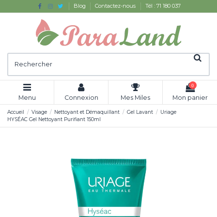
Blog
Contactez-nous
Tél : 71 180 037
0
Menu
Connexion
Mes Miles
Mon panier
Accueil
Visage
Nettoyant et Démaquillant
Gel Lavant
Uriage
HYSÉAC Gel Nettoyant Purifiant 150ml