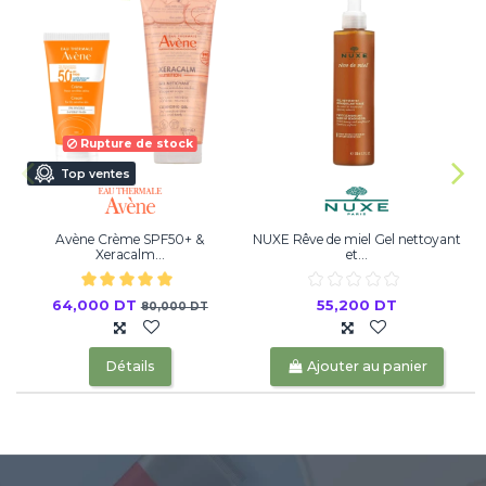
Rupture de stock
Top ventes
Avène Crème SPF50+ &
NUXE Rêve de miel Gel nettoyant
Xeracalm...
et...
64,000 DT
55,200 DT
80,000 DT
Détails
Ajouter au panier