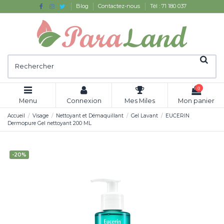
Blog
Contactez-nous
Tél : 71 180 037
0
Menu
Connexion
Mes Miles
Mon panier
Accueil
Visage
Nettoyant et Démaquillant
Gel Lavant
EUCERIN
Dermopure Gel nettoyant 200 ML
-20%