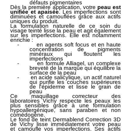
défauts pigmentaires
Dès la première application, votre
peau est
unifiée et apaisée
. Les imperfections sont
diminuées et camouflées grâce aux actifs
uniques du produit.
La formulation naturelle de ce
soin du
visage
teinté lisse la peau et
agit également
sur les imperfections
. Elle est notamment
enrichie :
-
en agents soft focus et en haute
concentration de pigments
minéraux qui floutent les
imperfections
-
en formule Alliagel, un complexe
breveté de la marque qui équilibre la
surface de la peau
-
en acide salicylique, un actif naturel
qui purifie les couches supérieures
de l'épiderme et lisse le grain de
peau
Ce
maquillage correcteur
des
laboratoires
Vichy
respecte les peaux les
plus sensibles grâce à une
formulation
hypoallergénique
, sans paraben et non
comédogène.
Le
fond de teint
Dermablend Correction 3D
de
Vichy
lisse immédiatement votre peau
et
camoufle vos imperfections
. Ses actifs