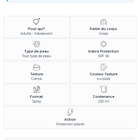
Pour qui?
Partie du corps
Adulte - Adolescent
Corps
Type de peau
Indice Protection
Tout type de peau
SPF 50
Texture
Couleur Texture
Crème
Invisible
Format
Contenance
Spray
250 ml
Action
Protection solaire