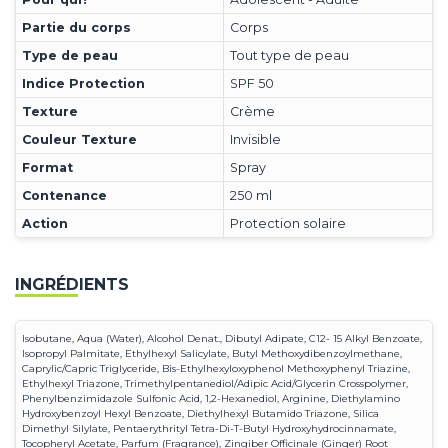
Partie du corps
Corps
Type de peau
Tout type de peau
Indice Protection
SPF 50
Texture
Crème
Couleur Texture
Invisible
Format
Spray
Contenance
250 ml
Action
Protection solaire
INGRÉDIENTS
Isobutane, Aqua (Water), Alcohol Denat., Dibutyl Adipate, C12- 15 Alkyl Benzoate,
Isopropyl Palmitate, Ethylhexyl Salicylate, Butyl Methoxydibenzoylmethane,
Caprylic/Capric Triglyceride, Bis-Ethylhexyloxyphenol Methoxyphenyl Triazine,
Ethylhexyl Triazone, Trimethylpentanediol/Adipic Acid/Glycerin Crosspolymer,
Phenylbenzimidazole Sulfonic Acid, 1,2-Hexanediol, Arginine, Diethylamino
Hydroxybenzoyl Hexyl Benzoate, Diethylhexyl Butamido Triazone, Silica
Dimethyl Silylate, Pentaerythrityl Tetra-Di-T-Butyl Hydroxyhydrocinnamate,
Tocopheryl Acetate, Parfum (Fragrance), Zingiber Officinale (Ginger) Root