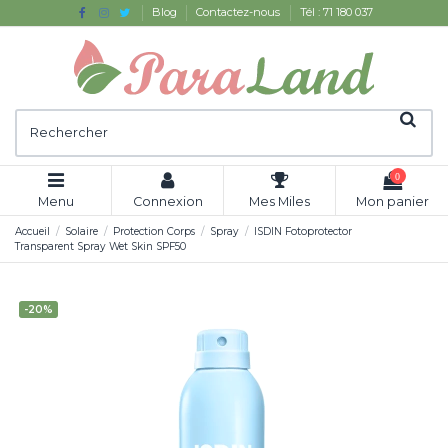
Blog
Contactez-nous
Tél : 71 180 037
0
Menu
Connexion
Mes Miles
Mon panier
Accueil
Solaire
Protection Corps
Spray
ISDIN Fotoprotector
Transparent Spray Wet Skin SPF50
-20%