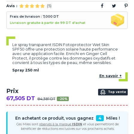
Avis :
(5)
Frais de livraison : 7,000 DT
Livraison gratuite à partir de 99 DT d'achat
Le spray transparent ISDIN Fotoprotector Wet Skin
SPF50 offre une protection solaire haute performance
avec une application facile. Enrichi en Ginger Cell
Protect, il protège contre les dommages oxydatifs et
convient à tous les types de peau, même sensibles.
Spray 250 ml
En savoir +
Prix
Top vente
67,505 DT
84,381 DT
-20%
En achetant ce produit, vous gagnez
4
Miles !
Ces Miles sont
réservés à la marque
ISDIN
et vous permettront de
bénéficier de réductions exclusives sur vos prochains achats.