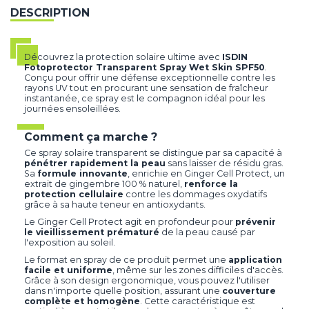
DESCRIPTION
Découvrez la protection solaire ultime avec
ISDIN
Fotoprotector Transparent Spray Wet Skin SPF50
.
Conçu pour offrir une défense exceptionnelle contre les
rayons UV tout en procurant une sensation de fraîcheur
instantanée, ce spray est le compagnon idéal pour les
journées ensoleillées.
Comment ça marche ?
Ce spray solaire transparent se distingue par sa capacité à
pénétrer rapidement la peau
sans laisser de résidu gras.
Sa
formule innovante
, enrichie en Ginger Cell Protect, un
extrait de gingembre 100 % naturel,
renforce la
protection cellulaire
contre les dommages oxydatifs
grâce à sa haute teneur en antioxydants.
Le Ginger Cell Protect agit en profondeur pour
prévenir
le vieillissement prématuré
de la peau causé par
l'exposition au soleil.
Le format en spray de ce produit permet une
application
facile et uniforme
, même sur les zones difficiles d'accès.
Grâce à son design ergonomique, vous pouvez l'utiliser
dans n'importe quelle position, assurant une
couverture
complète et homogène
. Cette caractéristique est