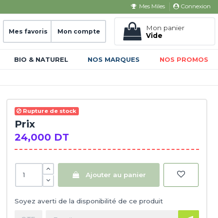
Connexion
Mes Miles
Mon panier
Mes favoris
Mon compte
Vide
BIO & NATUREL
NOS MARQUES
NOS PROMOS
Rupture de stock
Prix
24,000 DT
Ajouter au panier
Soyez averti de la disponibilité de ce produit