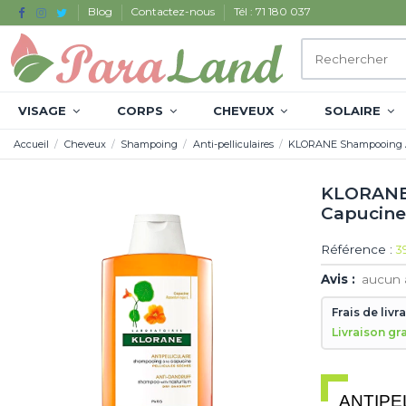
Blog
Contactez-nous
Tél : 71 180 037
VISAGE
CORPS
CHEVEUX
SOLAIRE
Accueil
Cheveux
Shampoing
Anti-pelliculaires
KLORANE Shampooing Ant
KLORANE 
Capucin
Référence :
3
Avis :
aucun 
Frais de livr
Livraison gr
ANTIPE