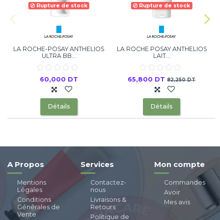
Rupture de stock
Rupture de stock
LA ROCHE-POSAY ANTHELIOS
LA ROCHE POSAY ANTHELIOS
ULTRA BB...
LAIT...
60,000 DT
65,800 DT
82,250 DT
Détails
Détails
A Propos
Services
Mon compte
Mentions
Contactez-
Commandes
Légales
nous
Avoir
Conditions
Livraisons &
Mes avis
Générales de
Retours
Vente
Politique de