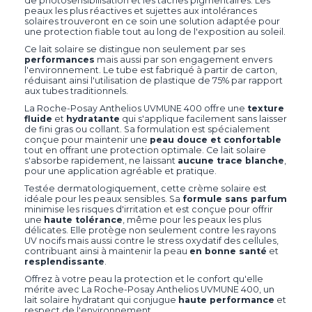
de photosensibilisation et les taches pigmentaires. Les
peaux les plus réactives et sujettes aux intolérances
solaires trouveront en ce soin une solution adaptée pour
une protection fiable tout au long de l'exposition au soleil.
Ce lait solaire se distingue non seulement par ses
performances
mais aussi par son engagement envers
l'environnement. Le tube est fabriqué à partir de carton,
réduisant ainsi l'utilisation de plastique de 75% par rapport
aux tubes traditionnels.
La Roche-Posay Anthelios UVMUNE 400 offre une
texture
fluide
et
hydratante
qui s'applique facilement sans laisser
de fini gras ou collant. Sa formulation est spécialement
conçue pour maintenir une
peau douce et confortable
tout en offrant une protection optimale. Ce lait solaire
s'absorbe rapidement, ne laissant
aucune trace blanche
,
pour une application agréable et pratique.
Testée dermatologiquement, cette crème solaire est
idéale pour les peaux sensibles. Sa
formule sans parfum
minimise les risques d'irritation et est conçue pour offrir
une
haute tolérance
, même pour les peaux les plus
délicates. Elle protège non seulement contre les rayons
UV nocifs mais aussi contre le stress oxydatif des cellules,
contribuant ainsi à maintenir la peau
en bonne santé
et
resplendissante
.
Offrez à votre peau la protection et le confort qu'elle
mérite avec La Roche-Posay Anthelios UVMUNE 400, un
lait solaire hydratant qui conjugue
haute performance
et
respect de l'environnement.