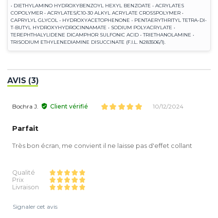
• DIETHYLAMINO HYDROXYBENZOYL HEXYL BENZOATE • ACRYLATES
COPOLYMER • ACRYLATES/C10-30 ALKYL ACRYLATE CROSSPOLYMER •
CAPRYLYL GLYCOL • HYDROXYACETOPHENONE • PENTAERYTHRITYL TETRA-DI-
T-BUTYL HYDROXYHYDROCINNAMATE • SODIUM POLYACRYLATE •
TEREPHTHALYLIDENE DICAMPHOR SULFONIC ACID • TRIETHANOLAMINE •
TRISODIUM ETHYLENEDIAMINE DISUCCINATE (F.I.L. N283506/1).
AVIS (3)
Bochra J.
Client vérifié
10/12/2024
Parfait
Très bon écran, me convient il ne laisse pas d'effet collant
Qualité
Prix
Livraison
Signaler cet avis