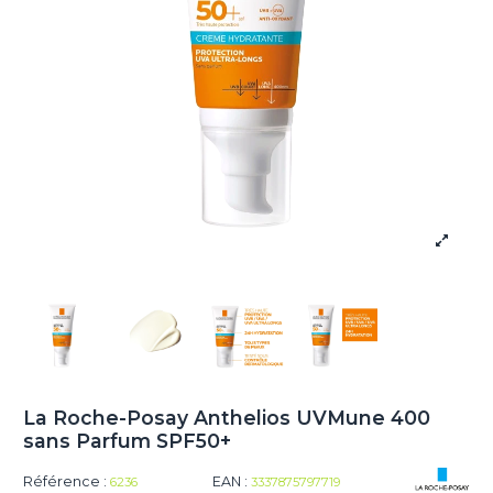
La Roche-Posay Anthelios UVMune 400
sans Parfum SPF50+
Référence :
EAN :
6236
3337875797719