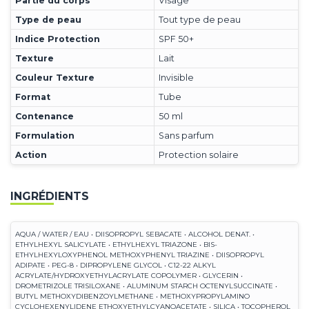
Partie du corps
Visage
Type de peau
Tout type de peau
Indice Protection
SPF 50+
Texture
Lait
Couleur Texture
Invisible
Format
Tube
Contenance
50 ml
Formulation
Sans parfum
Action
Protection solaire
INGRÉDIENTS
AQUA / WATER / EAU • DIISOPROPYL SEBACATE • ALCOHOL DENAT. •
ETHYLHEXYL SALICYLATE • ETHYLHEXYL TRIAZONE • BIS-
ETHYLHEXYLOXYPHENOL METHOXYPHENYL TRIAZINE • DIISOPROPYL
ADIPATE • PEG-8 • DIPROPYLENE GLYCOL • C12-22 ALKYL
ACRYLATE/HYDROXYETHYLACRYLATE COPOLYMER • GLYCERIN •
DROMETRIZOLE TRISILOXANE • ALUMINUM STARCH OCTENYLSUCCINATE •
BUTYL METHOXYDIBENZOYLMETHANE • METHOXYPROPYLAMINO
CYCLOHEXENYLIDENE ETHOXYETHYLCYANOACETATE • SILICA • TOCOPHEROL