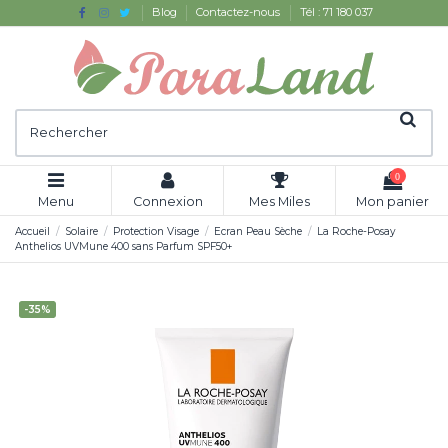
Blog
Contactez-nous
Tél : 71 180 037
0
Menu
Connexion
Mes Miles
Mon panier
Accueil
Solaire
Protection Visage
Ecran Peau Sèche
La Roche-Posay
Anthelios UVMune 400 sans Parfum SPF50+
-35%