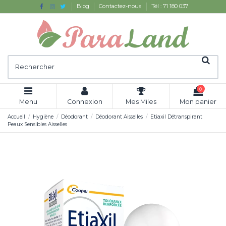
Blog
Contactez-nous
Tél : 71 180 037
0
Menu
Connexion
Mes Miles
Mon panier
Accueil
Hygiène
Déodorant
Déodorant Aisselles
Etiaxil Détranspirant
Peaux Sensibles Aisselles