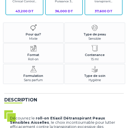
Clinical Control...
Puissance 3...
transpirant...
43,200 DT
36,000 DT
37,600 DT
Pour qui?
Type de peau
Mixte
Sensible
Format
Contenance
Roll-on
15 ml
Formulation
Type de soin
Sans parfum
Hygiène
DESCRIPTION
Découvrez le
roll-on Etiaxil Détranspirant Peaux
Sensibles Aisselles
, le choix incontournable pour lutter
efficacement contre la transpiration excessive des