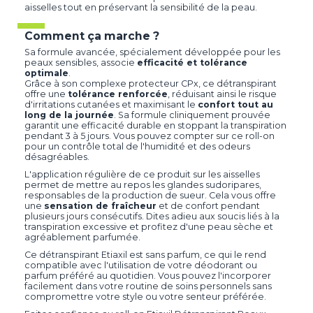
aisselles tout en préservant la sensibilité de la peau.
Comment ça marche ?
Sa formule avancée, spécialement développée pour les
peaux sensibles, associe
efficacité et tolérance
optimale
.
Grâce à son complexe protecteur CPx, ce détranspirant
offre une
tolérance renforcée
, réduisant ainsi le risque
d'irritations cutanées et maximisant le
confort tout au
long de la journée
. Sa formule cliniquement prouvée
garantit une efficacité durable en stoppant la transpiration
pendant 3 à 5 jours. Vous pouvez compter sur ce roll-on
pour un contrôle total de l'humidité et des odeurs
désagréables.
L'application régulière de ce produit sur les aisselles
permet de mettre au repos les glandes sudoripares,
responsables de la production de sueur. Cela vous offre
une
sensation de fraîcheur
et de confort pendant
plusieurs jours consécutifs. Dites adieu aux soucis liés à la
transpiration excessive et profitez d'une peau sèche et
agréablement parfumée.
Ce détranspirant Etiaxil est sans parfum, ce qui le rend
compatible avec l'utilisation de votre déodorant ou
parfum préféré au quotidien. Vous pouvez l'incorporer
facilement dans votre routine de soins personnels sans
compromettre votre style ou votre senteur préférée.