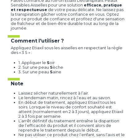
Faites confiance au roll-on Etiaxil Détranspirant Peaux
Sensibles Aisselles pour une solution
efficace, pratique
et respectueuse
de votre peau délicate. Ne laissez pas
la transpiration gâcher votre confiance en vous. Optez
pour ce produit de confiance et profitez d'une sensation
de fraîcheur et de bien-être durable tout au long de la
journée.
Comment l'utiliser ?
Appliquez Etiaxil sous les aisselles en respectant la règle
des « 3 S » :
1. Appliquer le
S
oir
2. Sur une peau
S
èche
3. Sur une peau
S
aine
Note
Laissez sécher naturellement à l’air.
Le lendemain matin, rincez à l’eau et au savon.
En début de traitement, appliquez Etiaxil tous les
soirs. Lorsque le niveau de confort souhaité est
atteint (normalement en 2 à 3 jours), appliquez Etiaxil
2 à 3 fois par semaine.
L’arrêt définitif du traitement entraîne la disparition
de l’efficacité du produit et il convient alors de
reprendre le traitement depuis le début.
Ne pas utiliser ce produit chez l’enfant, sans l’avis et le