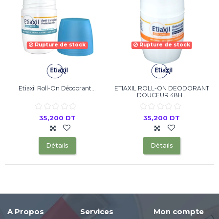
Rupture de stock
Rupture de stock
Etiaxil Roll-On Déodorant...
ETIAXIL ROLL-ON DEODORANT
DOUCEUR 48H...
35,200 DT
35,200 DT
Détails
Détails
A Propos
Services
Mon compte