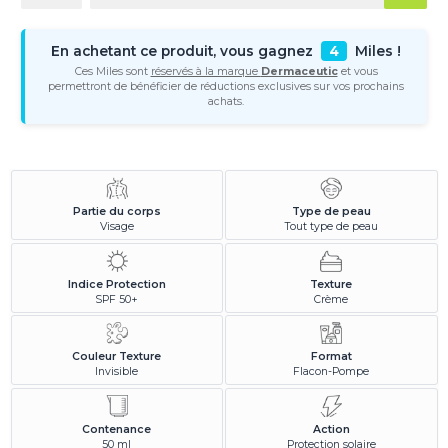
En achetant ce produit, vous gagnez
4
Miles !
Ces Miles sont
réservés à la marque
Dermaceutic
et vous
permettront de bénéficier de réductions exclusives sur vos prochains
achats.
Partie du corps
Type de peau
Visage
Tout type de peau
Indice Protection
Texture
SPF 50+
Crème
Couleur Texture
Format
Invisible
Flacon-Pompe
Contenance
Action
50 ml
Protection solaire