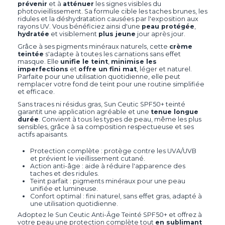
prévenir
et à
atténuer
les signes visibles du
photovieillissement. Sa formule cible les taches brunes, les
ridules et la déshydratation causées par l'exposition aux
rayons UV. Vous bénéficiez ainsi d'une
peau protégée
,
hydratée
et visiblement
plus jeune
jour après jour.
Grâce à ses pigments minéraux naturels, cette
crème
teintée
s'adapte à toutes les carnations sans effet
masque. Elle
unifie le teint
,
minimise les
imperfections
et
offre un fini mat
, léger et naturel.
Parfaite pour une utilisation quotidienne, elle peut
remplacer votre fond de teint pour une routine simplifiée
et efficace.
Sans traces ni résidus gras, Sun Ceutic SPF50+ teinté
garantit une application agréable et une
tenue longue
durée
. Convient à tous les types de peau, même les plus
sensibles, grâce à sa composition respectueuse et ses
actifs apaisants.
Protection complète : protège contre les UVA/UVB
et prévient le vieillissement cutané.
Action anti-âge : aide à réduire l'apparence des
taches et des ridules.
Teint parfait : pigments minéraux pour une peau
unifiée et lumineuse.
Confort optimal : fini naturel, sans effet gras, adapté à
une utilisation quotidienne.
Adoptez le Sun Ceutic Anti-Âge Teinté SPF50+ et offrez à
votre peau une protection complète tout
en sublimant