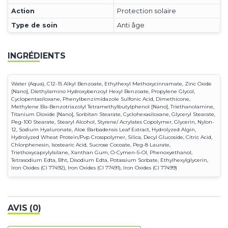
Action
Protection solaire
Type de soin
Anti âge
INGRÉDIENTS
Water (Aqua), C12-15 Alkyl Benzoate, Ethylhexyl Methoxycinnamate, Zinc Oxide
[Nano], Diethylamino Hydroxybenzoyl Hexyl Benzoate, Propylene Glycol,
Cyclopentasiloxane, Phenylbenzimidazole Sulfonic Acid, Dimethicone,
Methylene Bis-Benzotriazolyl Tetramethylbutylphenol [Nano], Triethanolamine,
Titanium Dioxide [Nano], Sorbitan Stearate, Cyclohexasiloxane, Glyceryl Stearate,
Peg-100 Stearate, Stearyl Alcohol, Styrene/ Acrylates Copolymer, Glycerin, Nylon-
12, Sodium Hyaluronate, Aloe Barbadensis Leaf Extract, Hydrolyzed Algin,
Hydrolyzed Wheat Protein/Pvp Crosspolymer, Silica, Decyl Glucoside, Citric Acid,
Chlorphenesin, Isostearic Acid, Sucrose Cocoate, Peg-8 Laurate,
Triethoxycaprylylsilane, Xanthan Gum, O-Cymen-5-Ol, Phenoxyethanol,
Tetrasodium Edta, Bht, Disodium Edta, Potassium Sorbate, Ethylhexylglycerin,
Iron Oxides (CI 77492), Iron Oxides (CI 77491), Iron Oxides (CI 77499)
AVIS (0)