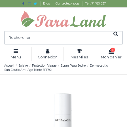
Blog
Contactez-nous
Tél : 71 180 037
0
Menu
Connexion
Mes Miles
Mon panier
Accueil
Solaire
Protection Visage
Ecran Peau Sèche
Dermaceutic
Sun Ceutic Anti-Âge Teinté SPF50+