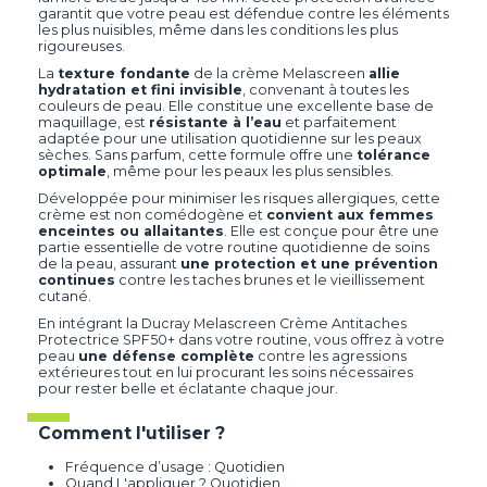
garantit que votre peau est défendue contre les éléments
les plus nuisibles, même dans les conditions les plus
rigoureuses.
La
texture fondante
de la crème Melascreen
allie
hydratation et fini invisible
, convenant à toutes les
couleurs de peau. Elle constitue une excellente base de
maquillage, est
résistante à l’eau
et parfaitement
adaptée pour une utilisation quotidienne sur les peaux
sèches. Sans parfum, cette formule offre une
tolérance
optimale
, même pour les peaux les plus sensibles.
Développée pour minimiser les risques allergiques, cette
crème est non comédogène et
convient aux femmes
enceintes ou allaitantes
. Elle est conçue pour être une
partie essentielle de votre routine quotidienne de soins
de la peau, assurant
une protection et une prévention
continues
contre les taches brunes et le vieillissement
cutané.
En intégrant la Ducray Melascreen Crème Antitaches
Protectrice SPF50+ dans votre routine, vous offrez à votre
peau
une défense complète
contre les agressions
extérieures tout en lui procurant les soins nécessaires
pour rester belle et éclatante chaque jour.
Comment l'utiliser ?
Fréquence d’usage : Quotidien
Quand L'appliquer ? Quotidien