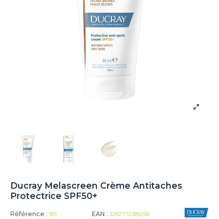
Ducray Melascreen Crème Antitaches
Protectrice SPF50+
Référence :
EAN :
183
3282770389296