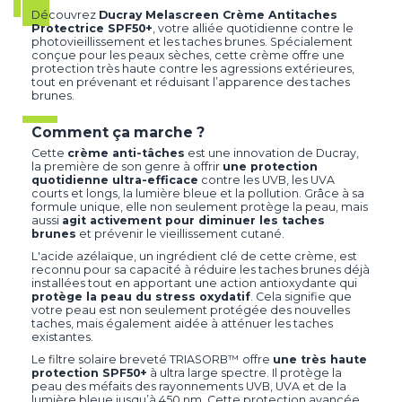
Découvrez
Ducray Melascreen Crème Antitaches
Protectrice SPF50+
, votre alliée quotidienne contre le
photovieillissement et les taches brunes. Spécialement
conçue pour les peaux sèches, cette crème offre une
protection très haute contre les agressions extérieures,
tout en prévenant et réduisant l’apparence des taches
brunes.
Comment ça marche ?
Cette
crème anti-tâches
est une innovation de Ducray,
la première de son genre à offrir
une protection
quotidienne ultra-efficace
contre les UVB, les UVA
courts et longs, la lumière bleue et la pollution. Grâce à sa
formule unique, elle non seulement protège la peau, mais
aussi
agit activement pour diminuer les taches
brunes
et prévenir le vieillissement cutané.
L'acide azélaïque, un ingrédient clé de cette crème, est
reconnu pour sa capacité à réduire les taches brunes déjà
installées tout en apportant une action antioxydante qui
protège la peau du stress oxydatif
. Cela signifie que
votre peau est non seulement protégée des nouvelles
taches, mais également aidée à atténuer les taches
existantes.
Le filtre solaire breveté TRIASORB™ offre
une très haute
protection SPF50+
à ultra large spectre. Il protège la
peau des méfaits des rayonnements UVB, UVA et de la
lumière bleue jusqu’à 450 nm. Cette protection avancée