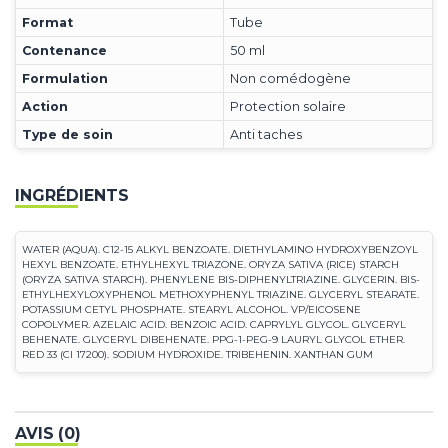
Format
Tube
Contenance
50 ml
Formulation
Non comédogène
Action
Protection solaire
Type de soin
Anti taches
INGRÉDIENTS
WATER (AQUA). C12-15 ALKYL BENZOATE. DIETHYLAMINO HYDROXYBENZOYL
HEXYL BENZOATE. ETHYLHEXYL TRIAZONE. ORYZA SATIVA (RICE) STARCH
(ORYZA SATIVA STARCH). PHENYLENE BIS-DIPHENYLTRIAZINE. GLYCERIN. BIS-
ETHYLHEXYLOXYPHENOL METHOXYPHENYL TRIAZINE. GLYCERYL STEARATE.
POTASSIUM CETYL PHOSPHATE. STEARYL ALCOHOL. VP/EICOSENE
COPOLYMER. AZELAIC ACID. BENZOIC ACID. CAPRYLYL GLYCOL. GLYCERYL
BEHENATE. GLYCERYL DIBEHENATE. PPG-1-PEG-9 LAURYL GLYCOL ETHER.
RED 33 (CI 17200). SODIUM HYDROXIDE. TRIBEHENIN. XANTHAN GUM
AVIS (0)