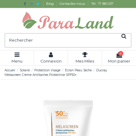
Blog
Contactez-nous
Tél : 71 180 037
0
Menu
Connexion
Mes Miles
Mon panier
Accueil
Solaire
Protection Visage
Ecran Peau Sèche
Ducray
Melascreen Crème Antitaches Protectrice SPF50+