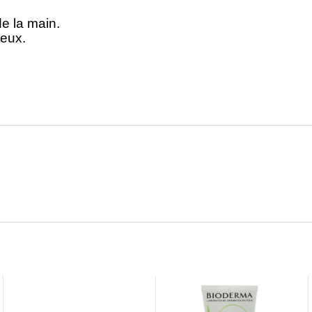
e la main.
yeux.