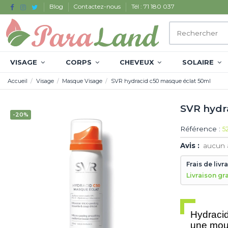
Blog
Contactez-nous
Tél : 71 180 037
VISAGE
CORPS
CHEVEUX
SOLAIRE
Accueil
Visage
Masque Visage
SVR hydracid c50 masque éclat 50ml
SVR hydr
-20%
Référence :
5
Avis :
aucun 
Frais de livr
Livraison gr
Hydraci
une mous