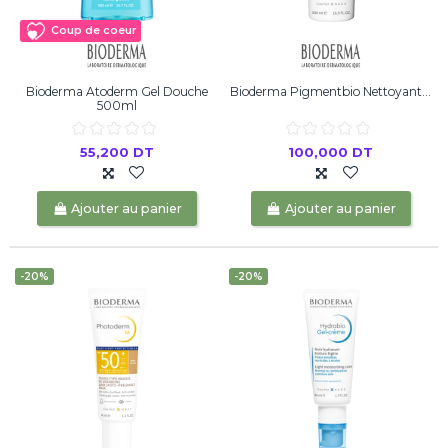
Coup de coeur
Bioderma Atoderm Gel Douche
Bioderma Pigmentbio Nettoyant...
500ml
55,200 DT
100,000 DT
Ajouter au panier
Ajouter au panier
-20%
-20%