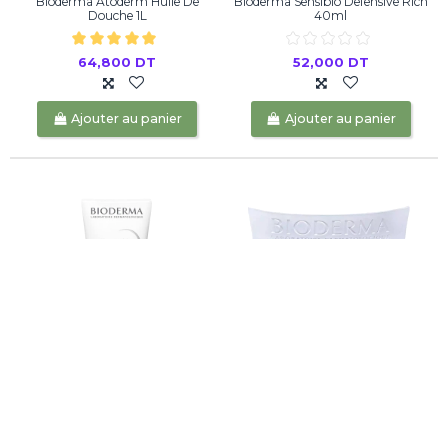
Bioderma Atoderm Huile De
Bioderma Sensibio Defensive Rich
Douche 1L
40ml
64,800 DT
52,000 DT
Ajouter au panier
Ajouter au panier
Bioderma Pigmentbio Sensitive
BIODERMA PigmentBio Night
Areas...
Renewer, 50ML