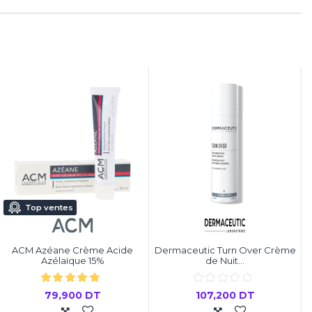
Top ventes
ACM Azéane Crème Acide
Dermaceutic Turn Over Crème
Azélaïque 15%
de Nuit...
79,900 DT
107,200 DT