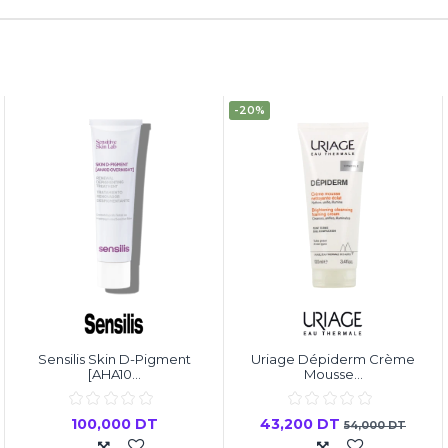
-20%
Sensilis Skin D-Pigment
Uriage Dépiderm Crème
[AHA10...
Mousse...
100,000 DT
43,200 DT
54,000 DT