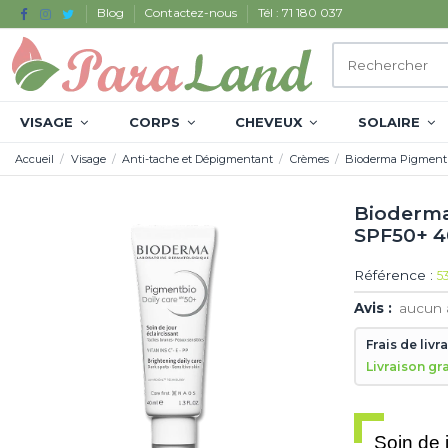
Blog
Contactez-nous
Tél : 71 180 037
VISAGE
CORPS
CHEVEUX
SOLAIRE
Accueil
Visage
Anti-tache et Dépigmentant
Crèmes
Bioderma Pigmentbi
Bioderma
SPF50+ 
Référence :
5
Avis :
aucun 
Frais de livr
Livraison gr
Soin de 