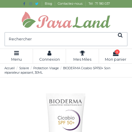
Blog
Contactez-nous
Tél : 71 180 037
0
Menu
Connexion
Mes Miles
Mon panier
Accueil
Solaire
Protection Visage
BIODERMA Cicabio SPF50+ Soin
réparateur apaisant, 30ML