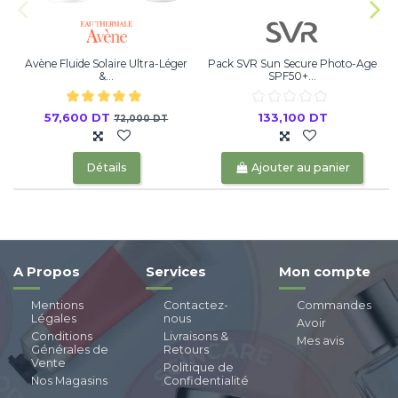
Avène Fluide Solaire Ultra-Léger
Pack SVR Sun Secure Photo-Age
&...
SPF50+...
57,600 DT
133,100 DT
72,000 DT
Détails
Ajouter au panier
A Propos
Services
Mon compte
Mentions
Contactez-
Commandes
Légales
nous
Avoir
Conditions
Livraisons &
Mes avis
Générales de
Retours
Vente
Politique de
Nos Magasins
Confidentialité