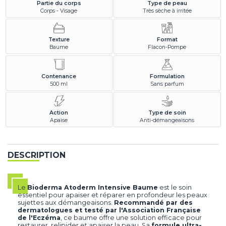
Partie du corps
Type de peau
Corps - Visage
Très sèche à irritée
Texture
Format
Baume
Flacon-Pompe
Contenance
Formulation
500 ml
Sans parfum
Action
Type de soin
Apaise
Anti-démangeaisons
DESCRIPTION
Le
Bioderma Atoderm Intensive Baume
est le soin
essentiel pour apaiser et réparer en profondeur les peaux
sujettes aux démangeaisons.
Recommandé par des
dermatologues et testé par l'Association Française
de l'Eczéma
, ce baume offre une solution efficace pour
restaurer, relipider et apaiser la peau. Sa
formule ultra-