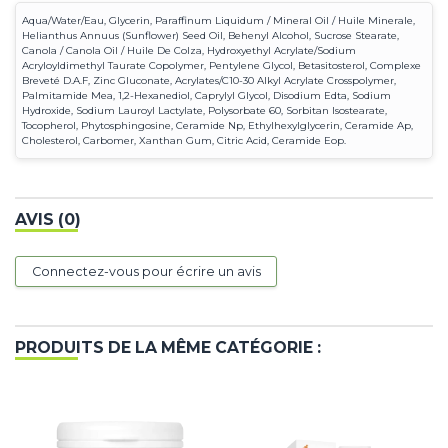
Aqua/Water/Eau, Glycerin, Paraffinum Liquidum / Mineral Oil / Huile Minerale,
Helianthus Annuus (Sunflower) Seed Oil, Behenyl Alcohol, Sucrose Stearate,
Canola / Canola Oil / Huile De Colza, Hydroxyethyl Acrylate/Sodium
Acryloyldimethyl Taurate Copolymer, Pentylene Glycol, Betasitosterol, Complexe
Breveté D.A.F, Zinc Gluconate, Acrylates/C10-30 Alkyl Acrylate Crosspolymer,
Palmitamide Mea, 1,2-Hexanediol, Caprylyl Glycol, Disodium Edta, Sodium
Hydroxide, Sodium Lauroyl Lactylate, Polysorbate 60, Sorbitan Isostearate,
Tocopherol, Phytosphingosine, Ceramide Np, Ethylhexylglycerin, Ceramide Ap,
Cholesterol, Carbomer, Xanthan Gum, Citric Acid, Ceramide Eop.
AVIS (0)
Connectez-vous pour écrire un avis
PRODUITS DE LA MÊME CATÉGORIE :