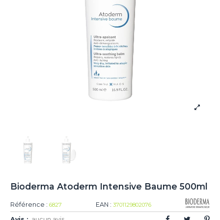
Bioderma Atoderm Intensive Baume 500ml
Référence :
EAN :
6827
3701129802076
Avis :
aucun avis