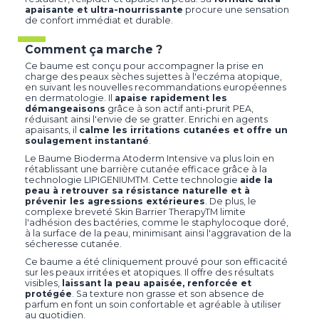
apaisante et ultra-nourrissante
procure une sensation
de confort immédiat et durable.
Comment ça marche ?
Ce baume est conçu pour accompagner la prise en
charge des peaux sèches sujettes à l'eczéma atopique,
en suivant les nouvelles recommandations européennes
en dermatologie. Il
apaise rapidement les
démangeaisons
grâce à son actif anti-prurit PEA,
réduisant ainsi l'envie de se gratter. Enrichi en agents
apaisants, il
calme les irritations cutanées et offre un
soulagement instantané
.
Le Baume Bioderma Atoderm Intensive va plus loin en
rétablissant une barrière cutanée efficace grâce à la
technologie LIPIGENIUMTM. Cette technologie
aide la
peau à retrouver sa résistance naturelle et à
prévenir les agressions extérieures
. De plus, le
complexe breveté Skin Barrier TherapyTM limite
l'adhésion des bactéries, comme le staphylocoque doré,
à la surface de la peau, minimisant ainsi l'aggravation de la
sécheresse cutanée.
Ce baume a été cliniquement prouvé pour son efficacité
sur les peaux irritées et atopiques. Il offre des résultats
visibles,
laissant la peau apaisée, renforcée et
protégée
. Sa texture non grasse et son absence de
parfum en font un soin confortable et agréable à utiliser
au quotidien.