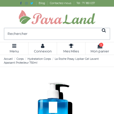
Blog
Contactez-nous
Tél : 71 180 037
0
Menu
Connexion
Mes Miles
Mon panier
Accueil
Corps
Hydratation Corps
La Roche Posay Lipikar Gel Lavant
Apaisant Protecteur 750ml