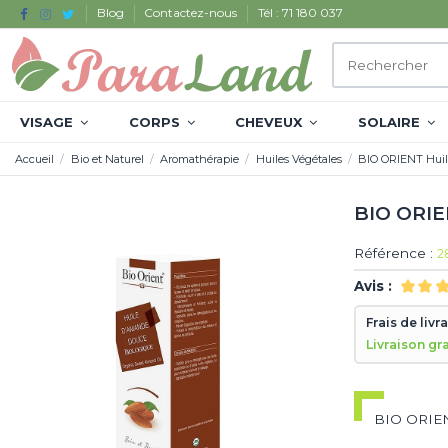
Blog
Contactez-nous
Tél : 71 180 037
VISAGE
CORPS
CHEVEUX
SOLAIRE
Accueil
Bio et Naturel
Aromathérapie
Huiles Végétales
BIO ORIENT Hui
BIO ORIE
Référence :
2
Avis :
Frais de livr
Livraison gr
BIO ORIEN