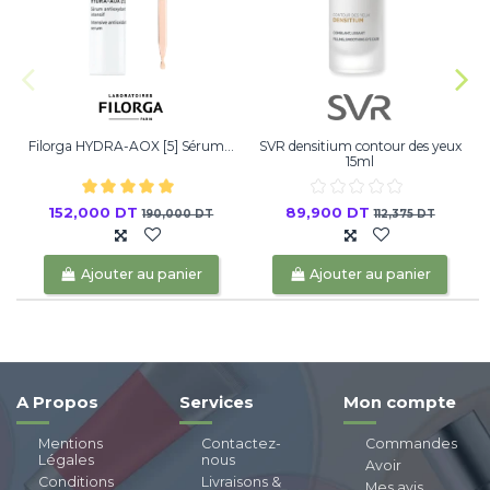
Filorga HYDRA-AOX [5] Sérum...
SVR densitium contour des yeux
15ml
152,000 DT
89,900 DT
190,000 DT
112,375 DT
Ajouter au panier
Ajouter au panier
A Propos
Services
Mon compte
Mentions
Contactez-
Commandes
Légales
nous
Avoir
Conditions
Livraisons &
Mes avis