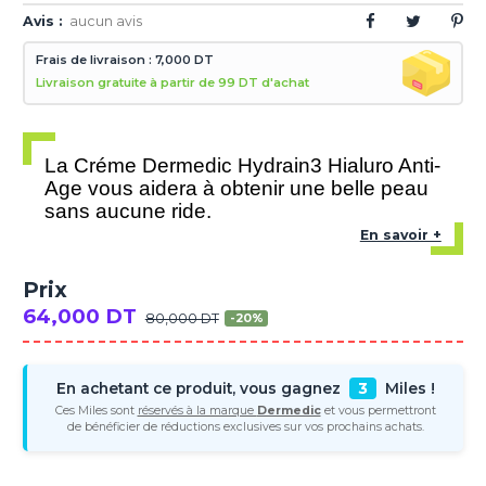
Avis :
aucun avis
Frais de livraison : 7,000 DT
Livraison gratuite à partir de 99 DT d'achat
La Créme Dermedic Hydrain3 Hialuro Anti-
Age vous aidera à obtenir une belle peau
sans aucune ride.
En savoir +
Prix
64,000 DT
80,000 DT
-20%
En achetant ce produit, vous gagnez
3
Miles !
Ces Miles sont
réservés à la marque
Dermedic
et vous permettront
de bénéficier de réductions exclusives sur vos prochains achats.