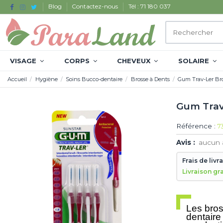
Blog
Contactez-nous
Tél : 71 180 037
VISAGE
CORPS
CHEVEUX
SOLAIRE
Accueil
Hygiène
Soins Bucco-dentaire
Brosse à Dents
Gum Trav-Ler Bro
Gum Trav
Référence :
7
Avis :
aucun 
Frais de livr
Livraison gr
Les bros
dentaire