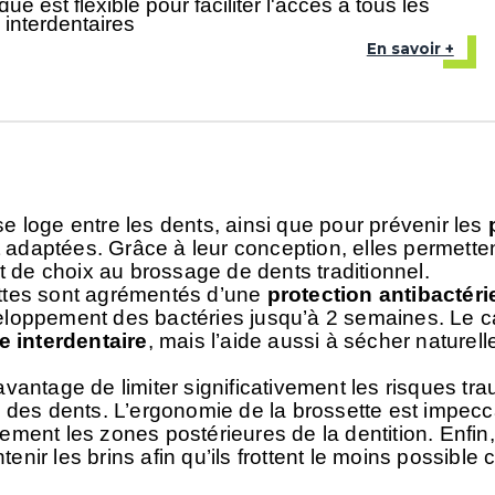
que est flexible pour faciliter l'accès à tous les
interdentaires
En savoir +
se loge entre les dents, ainsi que pour prévenir les
 adaptées. Grâce à leur conception, elles permettent 
 de choix au brossage de dents traditionnel.
ettes sont agrémentés d’une
protection antibactér
veloppement des bactéries jusqu’à 2 semaines. Le c
e interdentaire
, mais l’aide aussi à sécher naturel
avantage de limiter significativement les risques tr
 des dents. L’ergonomie de la
brossette
est impecca
ement les zones postérieures de la dentition. Enfin
ir les brins afin qu’ils frottent le moins possible c