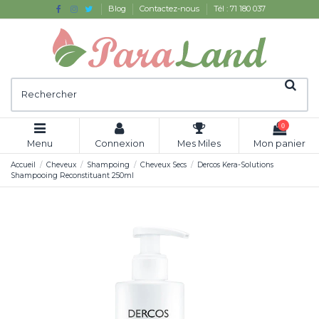
Blog
Contactez-nous
Tél : 71 180 037
0
Menu
Connexion
Mes Miles
Mon panier
Accueil
Cheveux
Shampoing
Cheveux Secs
Dercos Kera-Solutions
Shampooing Reconstituant 250ml