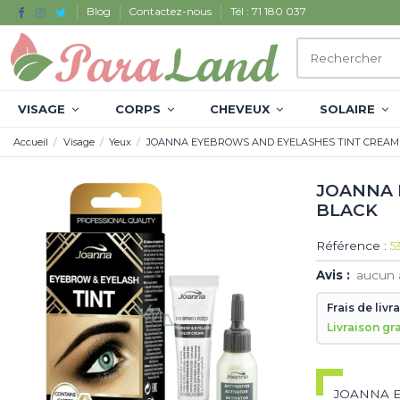
Blog
Contactez-nous
Tél : 71 180 037
VISAGE
CORPS
CHEVEUX
SOLAIRE
Accueil
Visage
Yeux
JOANNA EYEBROWS AND EYELASHES TINT CREAM 
JOANNA 
BLACK
Référence :
5
Avis :
aucun 
Frais de livr
Livraison gr
JOANNA E