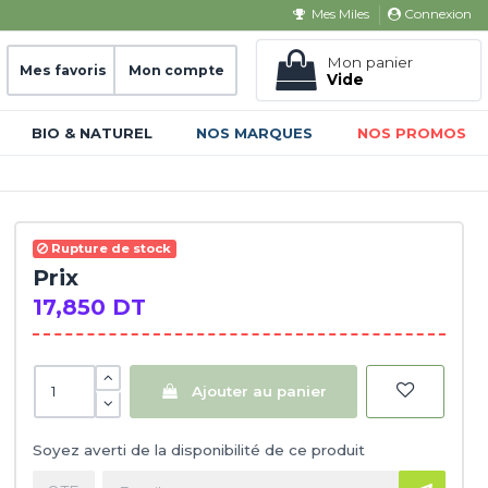
Connexion
Mes Miles
Mon panier
Mes favoris
Mon compte
Vide
BIO & NATUREL
NOS MARQUES
NOS PROMOS
Rupture de stock
Prix
17,850 DT
Ajouter au panier
Soyez averti de la disponibilité de ce produit