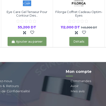
Eye Care Gel Tenseur Pour
Filorga Coffret Cadeau Optim-
Contour Des...
Eyes
55,200 DT
112,000 DT
140,000 DT
Ajouter au panier
Détails
Mon compte
ez-nous
Commandes
ns & Retours
Avoir
e de Confidentialité
Mes avis