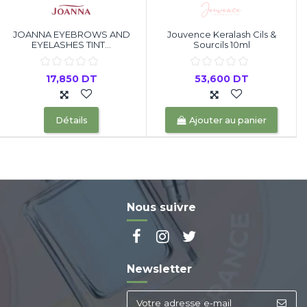
JOANNA EYEBROWS AND
Jouvence Keralash Cils &
EYELASHES TINT...
Sourcils 10ml
17,850 DT
53,600 DT
Détails
Ajouter au panier
Nous suivre
Newsletter