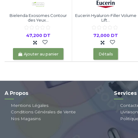
Bielenda Exosomes Contour
Eucerin Hyaluron-Filler Volume
des Yeux...
Lift...
47,200 DT
72,000 DT
Ajouter au panier
Détails
A Propos
Services
Mentions Légales
Contact
Conditions Générales de Vente
Livraiso
Nos Magasins
Politiqu