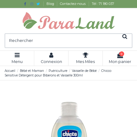
Blog
Contactez-nous
Tél : 71 180 037
0
Menu
Connexion
Mes Miles
Mon panier
Accueil
Bébé et Maman
Puériculture
Vaisselle de Bébé
Chicco
Sensitive Détergent pour Biberons et Vaisselle 300ml