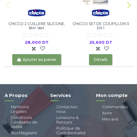
CHICCO 2 CUILLERE SILICONE,
CHICCO SET DE GOUPILLON 3
6M+ Vert
EN 1
28,000 DT
25,600 DT
Ajouter au panier
Détails
A Propos
Services
Mon compte
Mentions
Contactez-
Commandes
Légales
nous
Avoir
Conditions
Livraisons &
Mes avis
Générales de
Retours
Vente
Politique de
Nos Magasins
Confidentialité