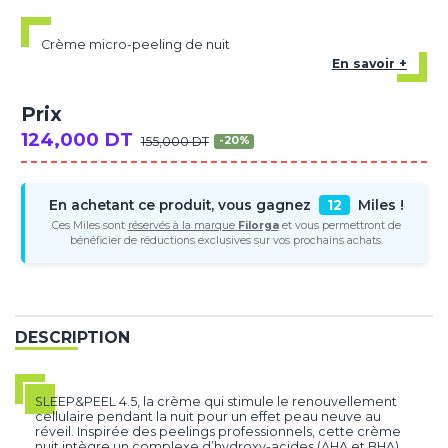
Crème micro-peeling de nuit
En savoir +
Prix
124,000 DT
155,000 DT
-20%
En achetant ce produit, vous gagnez
12
Miles !
Ces Miles sont
réservés à la marque
Filorga
et vous permettront de
bénéficier de réductions exclusives sur vos prochains achats.
DESCRIPTION
SLEEP&PEEL 4.5, la crème qui stimule le renouvellement
cellulaire pendant la nuit pour un effet peau neuve au
réveil. Inspirée des peelings professionnels, cette crème
nuit intègre un complexe d’hydroxy-acides (AHA et BHA)