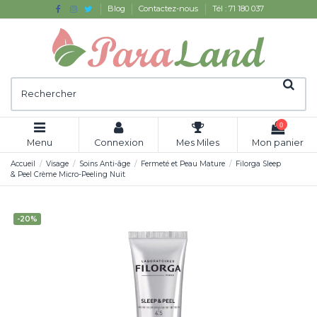
Blog
Contactez-nous
Tél : 71 180 037
0
Menu
Connexion
Mes Miles
Mon panier
Accueil
Visage
Soins Anti-âge
Fermeté et Peau Mature
Filorga Sleep
& Peel Crème Micro-Peeling Nuit
-20%