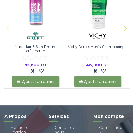
Nuxe Hair & Skin Brume
Vichy Dercos Après-Shampooing...
N
Parfumante...
85,600 DT
48,000 DT
Ajouter au panier
Ajouter au panier
A Propos
Services
Mon compte
Mentions
Contactez-
Commandes
Légales
nous