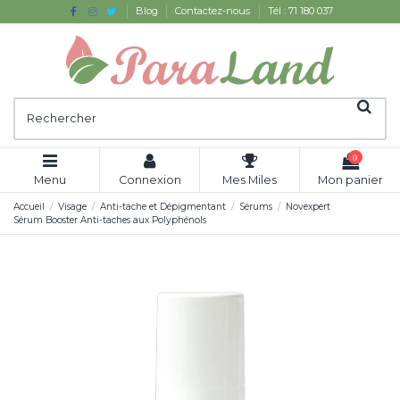
Blog
Contactez-nous
Tél : 71 180 037
0
Menu
Connexion
Mes Miles
Mon panier
Accueil
Visage
Anti-tache et Dépigmentant
Sérums
Novexpert
Sérum Booster Anti-taches aux Polyphénols