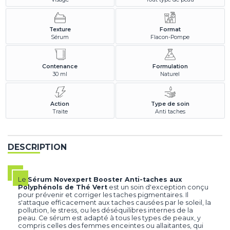
Texture
Format
Sérum
Flacon-Pompe
Contenance
Formulation
30 ml
Naturel
Action
Type de soin
Traite
Anti taches
DESCRIPTION
Le
Sérum Novexpert Booster Anti-taches aux
Polyphénols de Thé Vert
est un soin d'exception conçu
pour prévenir et corriger les taches pigmentaires. Il
s'attaque efficacement aux taches causées par le soleil, la
pollution, le stress, ou les déséquilibres internes de la
peau. Ce sérum est adapté à tous les types de peaux, y
compris celles des femmes enceintes ou allaitantes, qui