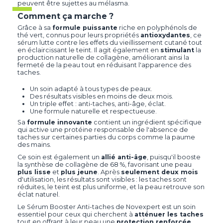
peuvent être sujettes au mélasma.
Comment ça marche ?
Grâce à sa
formule puissante
riche en polyphénols de
thé vert, connus pour leurs propriétés
antioxydantes
, ce
sérum lutte contre les effets du vieillissement cutané tout
en éclaircissant le teint. Il agit également en
stimulant
la
production naturelle de collagène, améliorant ainsi la
fermeté de la peau tout en réduisant l'apparence des
taches.
Un soin adapté à tous types de peaux.
Des résultats visibles en moins de deux mois.
Un triple effet : anti-taches, anti-âge, éclat.
Une formule naturelle et respectueuse.
Sa
formule innovante
contient un ingrédient spécifique
qui active une protéine responsable de l'absence de
taches sur certaines parties du corps comme la paume
des mains.
Ce soin est également un
allié anti-âge
, puisqu'il booste
la synthèse de collagène de 68 %, favorisant une peau
plus lisse
et
plus jeune
. Après
seulement deux mois
d'utilisation, les résultats sont visibles : les taches sont
réduites, le teint est plus uniforme, et la peau retrouve son
éclat naturel.
Le Sérum Booster Anti-taches de Novexpert est un soin
essentiel pour ceux qui cherchent à
atténuer les taches
tout en offrant à leur peau une
protection renforcée