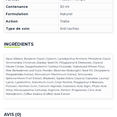
Contenance
30 ml
Formulation
Naturel
Action
Traite
Type de soin
Anti taches
INGRÉDIENTS
Aqua (Water), Butylene Glycol, Glycerin, Lactobacillus Ferment, Pentylene Glycol,
Simmondsia Chinensis (Jojoba) Seed Oil, Polyglyceryl-6 Distearate, Glyceryl
Oleate Citrate, Epigallocatechin Gallatyl Glucoside, Hydrolyzed Wheat Flour,
Aloe Barbadensis Leaf Juice Powder, Balanites Roxburghii Seed Oil, Dictyopteris
Polypodioides Extract, Pancratium Maritimum Extract, Schizandra
Sphenanthera Fruit Extract, Bisabolol, Jojoba Esters, Glyceryl Caprylate, Lauroyl
Lysine, Lysolecithin, Sclerotium Gum, Cetyl Alcohol, Polyglyceryl-3 Beeswax,
Pullulan, Xanthan Gum, Calcium Alginate, Galactaric Acid, Algin, Phytic Acid,
Silica, Microcrystalline Cellulose, Arginine, Parfum (Fragrance), Citric Acid,
Maltodextrin, Coffea Arabica (Coffee) Seed Extract
AVIS (0)