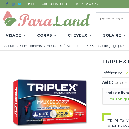
Blog
Contactez-nous
Tél : 71 180 037
VISAGE
CORPS
CHEVEUX
SOLAIRE
Accueil
Compléments Alimentaires
Santé
TRIPLEX maux de gorge jour et 
TRIPLEX 
Référence :
2
Avis :
aucun 
Frais de livr
Livraison gr
TRIPLEX M
pharmaceut