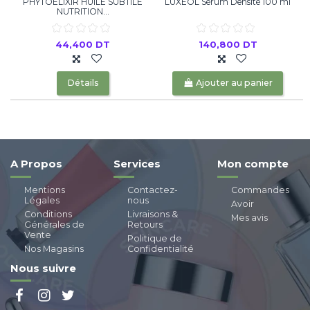
PHYTOELIXIR HUILE SUBTILE
LUXÉOL Sérum Densité 100 ml
NUTRITION...
44,400 DT
140,800 DT
Détails
Ajouter au panier
A Propos
Services
Mon compte
Mentions
Contactez-
Commandes
Légales
nous
Avoir
Conditions
Livraisons &
Mes avis
Générales de
Retours
Vente
Politique de
Nos Magasins
Confidentialité
Nous suivre