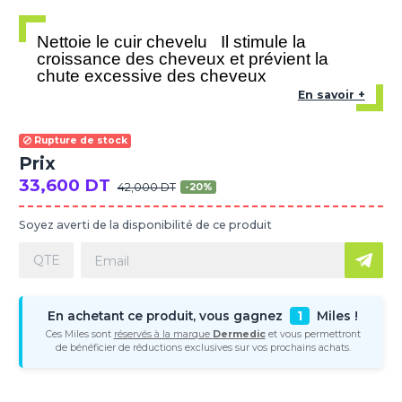
Nettoie le cuir chevelu
Il stimule la
croissance des cheveux et prévient la
chute excessive des cheveux
En savoir +
Rupture de stock
Prix
33,600 DT
42,000 DT
-20%
Soyez averti de la disponibilité de ce produit
En achetant ce produit, vous gagnez
1
Miles !
Ces Miles sont
réservés à la marque
Dermedic
et vous permettront
de bénéficier de réductions exclusives sur vos prochains achats.