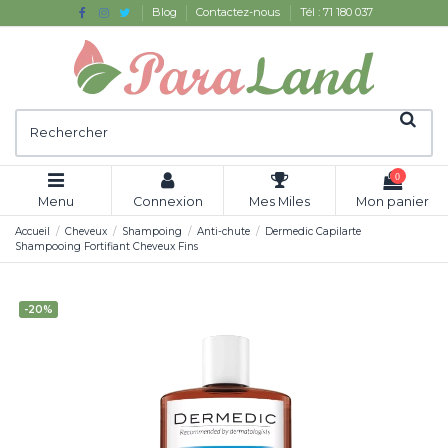
Blog
Contactez-nous
Tél : 71 180 037
0
Menu
Connexion
Mes Miles
Mon panier
Accueil
Cheveux
Shampoing
Anti-chute
Dermedic Capilarte
Shampooing Fortifiant Cheveux Fins
-20%