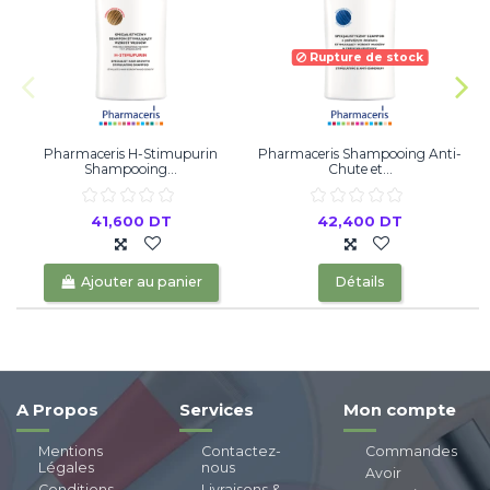
Rupture de stock
Pharmaceris H-Stimupurin
Pharmaceris Shampooing Anti-
D
Shampooing...
Chute et...
41,600 DT
42,400 DT
Ajouter au panier
Détails
A Propos
Services
Mon compte
Mentions
Contactez-
Commandes
Légales
nous
Avoir
Conditions
Livraisons &