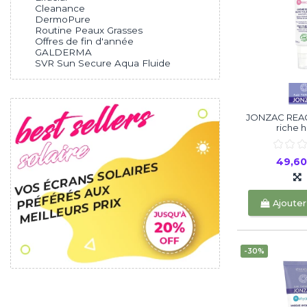
Cleanance
DermoPure
Routine Peaux Grasses
Offres de fin d'année
GALDERMA
SVR Sun Secure Aqua Fluide
JONZAC REA
riche h
49,6
Ajouter
-30%