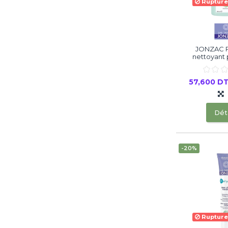
Rupture
JONZAC 
nettoyant pu
57,600 D
Déta
-20%
Rupture