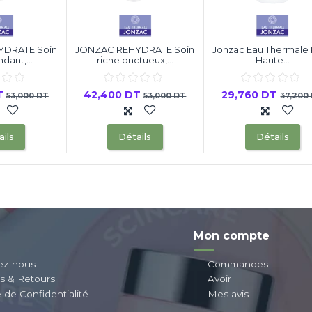
YDRATE Soin
JONZAC REHYDRATE Soin
Jonzac Eau Thermale
dant,...
riche onctueux,...
Haute...
T
42,400 DT
29,760 DT
53,000 DT
53,000 DT
37,200
ils
Détails
Détails
Mon compte
ez-nous
Commandes
ns & Retours
Avoir
e de Confidentialité
Mes avis