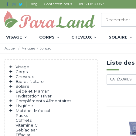
Blog
Contactez-nous
Tél : 71 180 037
VISAGE
CORPS
CHEVEUX
SOLAIRE
Accueil
Marques
Jonzac
Liste des
Visage
Corps
Cheveux
CATÉGORIES
Bio et Naturel
Solaire
Bébé et Maman
Hydratation Hiver
Compléments Alimentaires
Hygiène
Matériel Médical
Packs
Coffrets
Vitamine C
Sebiaclear
Effaclar