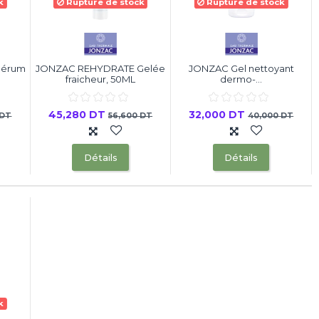
k
Rupture de stock
Rupture de stock
Sérum
JONZAC REHYDRATE Gelée
JONZAC Gel nettoyant
fraicheur, 50ML
dermo-...
45,280 DT
32,000 DT
 DT
56,600 DT
40,000 DT
Détails
Détails
k