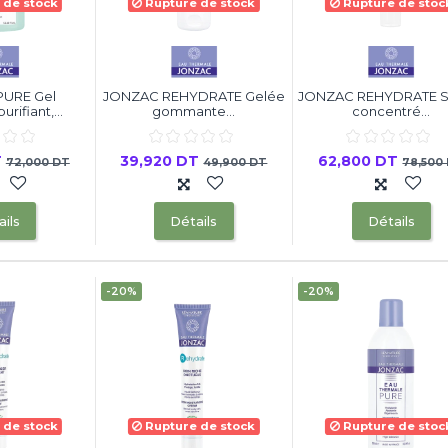
 de stock
Rupture de stock
Rupture de stoc
PURE Gel
JONZAC REHYDRATE Gelée
JONZAC REHYDRATE 
rifiant,...
gommante...
concentré...
T
39,920 DT
62,800 DT
72,000 DT
49,900 DT
78,500
ils
Détails
Détails
-20%
-20%
 de stock
Rupture de stock
Rupture de stoc