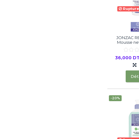
Rupture
JONZAC R
Mousse net
36,000 D
Déta
-20%