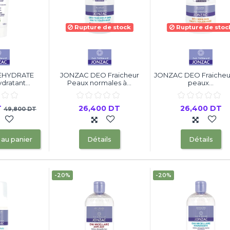
Rupture de stock
Rupture de stoc
EHYDRATE
JONZAC DEO Fraicheur
JONZAC DEO Fraicheu
ratant...
Peaux normales à...
peaux...
T
26,400 DT
26,400 DT
49,800 DT
 au panier
Détails
Détails
-20%
-20%