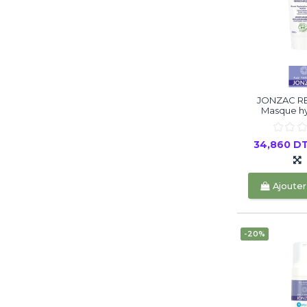
JONZAC R
Masque hyd
34,860 D
Ajouter
-20%