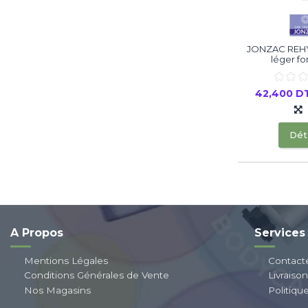
JONZAC REH
léger fon
42,400 D
Déta
A Propos
Services
Mentions Légales
Contact
Conditions Générales de Vente
Livraiso
Nos Magasins
Politiqu