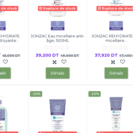
 de stock
Rupture de stock
Rupture de stoc
EHYDRATE
JONZAC Eau micellaire anti-
JONZAC REHYDRATE
toyante...
âge, 500ML
micellaire...
T
39,200 DT
37,920 DT
45,000 DT
49,000 DT
47,400
ils
Détails
Détails
-20%
-20%