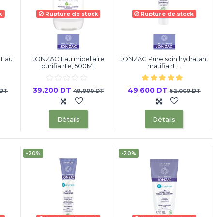
k
Rupture de stock
Rupture de stock
 Eau
JONZAC Eau micellaire
JONZAC Pure soin hydratant
purifiante, 500ML
matifiant,...
39,200 DT
49,600 DT
 DT
49,000 DT
62,000 DT
Détails
Détails
-20%
-20%