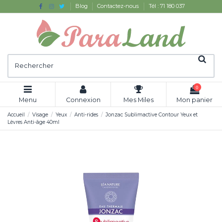
Blog
Contactez-nous
Tél : 71 180 037
0
Menu
Connexion
Mes Miles
Mon panier
Accueil
Visage
Yeux
Anti-rides
Jonzac Sublimactive Contour Yeux et
Lèvres Anti-âge 40ml