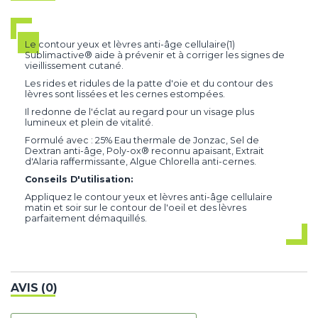
Le contour yeux et lèvres anti-âge cellulaire(1)
Sublimactive® aide à prévenir et à corriger les signes de
vieillissement cutané.
Les rides et ridules de la patte d'oie et du contour des
lèvres sont lissées et les cernes estompées.
Il redonne de l'éclat au regard pour un visage plus
lumineux et plein de vitalité.
Formulé avec : 25% Eau thermale de Jonzac, Sel de
Dextran anti-âge, Poly-ox® reconnu apaisant, Extrait
d'Alaria raffermissante, Algue Chlorella anti-cernes.
Conseils D'utilisation:
Appliquez le contour yeux et lèvres anti-âge cellulaire
matin et soir sur le contour de l'oeil et des lèvres
parfaitement démaquillés.
AVIS (0)