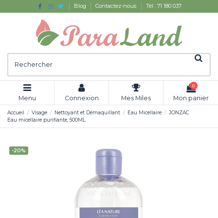
Blog
Contactez-nous
Tél : 71 180 037
0
Menu
Connexion
Mes Miles
Mon panier
Accueil
Visage
Nettoyant et Démaquillant
Eau Micellaire
JONZAC
Eau micellaire purifiante, 500ML
-20%