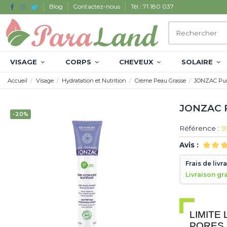
Blog
Contactez-nous
Tél : 71 180 037
VISAGE
CORPS
CHEVEUX
SOLAIRE
Accueil
Visage
Hydratation et Nutrition
Crème Peau Grasse
JONZAC Pure
JONZAC P
-20%
Référence :
5
Avis :
Frais de livr
Livraison gr
LIMITE
PORES