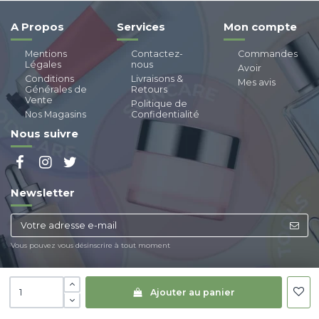
A Propos
Services
Mon compte
Mentions
Contactez-
Commandes
Légales
nous
Avoir
Conditions
Livraisons &
Mes avis
Générales de
Retours
Vente
Politique de
Nos Magasins
Confidentialité
Nous suivre
Newsletter
Vous pouvez vous désinscrire à tout moment
Ajouter au panier
© Copyright
Paraland
| Tous droits réservés