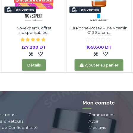
Rupture de stock
Top ventes
Top ventes
Novexpert Coffret
La Roche-Posay Pure Vitamin
Indispensables...
C10 Sérum...
127,200 DT
169,600 DT
Détails
Ajouter au panier
Mon compte
ez-nous
Commandes
ns & Retours
Avoir
e de Confidentialité
Mes avis