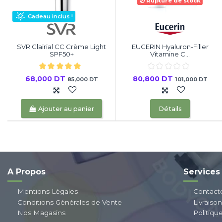
Rupture de stock
Cadeau inclus !
SVR Clairial CC Crème Light
EUCERIN Hyaluron-Filler
SPF50+
Vitamine C...
68,000 DT
80,800 DT
85,000 DT
101,000 DT
Ajouter au panier
Détails
A Propos
Services
Mentions Légales
Contact
Conditions Générales de Vente
Livraiso
Nos Magasins
Politiqu