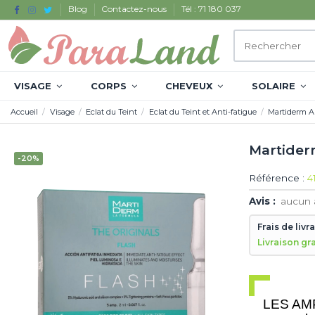
Blog
Contactez-nous
Tél : 71 180 037
VISAGE
CORPS
CHEVEUX
SOLAIRE
Accueil
Visage
Eclat du Teint
Eclat du Teint et Anti-fatigue
Martiderm Am
Martiderm
-20%
Référence :
4
Avis :
aucun 
Frais de livr
Livraison gr
LES AM