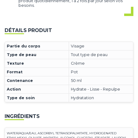
produit quotidiennement, 1 à 2 fois par jour selon vos
besoins.
DÉTAILS PRODUIT
Partie du corps
Visage
Type de peau
Tout type de peau
Texture
Crème
Format
Pot
Contenance
50 ml
Action
Hydrate - Lisse - Repulpe
Type de soin
Hydratation
INGRÉDIENTS
WATER/AQUA/EAU, ASCORBYL TETRAISOPALMITATE, HYDROGENATED
ETHYLHEXYL OLIVATE, MYRISTYL ALCOHOL, GLYCERYL STEARATE, LAUROYL