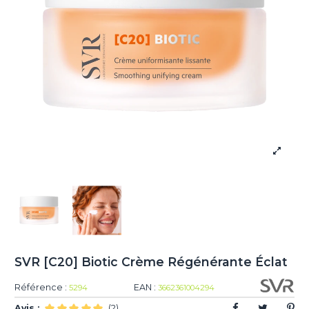
SVR [C20] Biotic Crème Régénérante Éclat
Référence :
EAN :
5294
3662361004294
Avis :
(2)