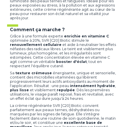
luminosité des peaux ternes et fatiguées. Idéale pour les
peaux exposées au stress, à la pollution et aux agressions
extérieures, cette crème régénérante agit au cœur de la
peau pour restaurer son éclat naturel et sa vitalité jour
après jour.
Comment ça marche ?
Grâce à une formule experte
enrichie en vitamine C
optimisée à 20%, SVR [C20] Biotic stimule le
renouvellement cellulaire
et aide à neutraliser les effets
néfastes des radicaux libres. Le teint est visiblement plus
lumineux, plus homogène, et les irrégularités sont
estompées. Cette concentration élevée en vitamine C
agit comme un véritable
booster d'éclat
, tout en
respectant l'équilibre cutané.
Sa
texture crémeuse
énergisante, unique et sensorielle,
contient des microbilles vitaminées qui libèrent
progressivement leurs actifs antioxydants au moment de
l'application. Résultat : une peau
intensément hydratée
,
plus lisse
et visiblement
repulpée
. Dès les premières
utilisations, le visage paraît reposé, frais et revitalisé, avec
un effet éclat qui dure jusqu'à 24 heures.
La crème régénérante SVR [C20] Biotic convient
parfaitement aux peaux ternes, déshydratées ou
marquées par les signes de fatigue. Elle s'intègre
facilement dans une routine de soin quotidienne, le matin
et/ou le soir, et constitue une
excellente base de
maquillage
. Jour après jour, la peau retrouve tonicité,