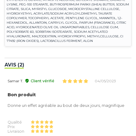
LYSINE, PEG-100 STEARATE, BUTYROSPERMUM PARKII (SHEA) BUTTER, SODIUM
CITRATE, SILICA, MYRISTYL GLUCOSIDE, MICROCRYSTALLINE CELLULOSE,
HYDROXYETHYL ACRYLATE/SODIUM ACRYLOYLDIMETHYL TAURATE
COPOLYMER, TOCOPHERYL ACETATE, PENTYLENE GLYCOL, MANNITOL, 1,2-
HEXANEDIOL, ALLANTOIN, CAPRYLYL GLYCOL, PARFUM (FRAGRANCE), CITRIC
ACID, HYDROGENATED OLIVE OIL UNSAPONIFIABLES, CELLULOSE GUM,
POLYSORBATE 60, SORBITAN ISOSTEARATE, SODIUM ACETYLATED
HYALURONATE, MALTODEXTRIN, HYDROXYPROPYL METHYLCELLULOSE, CI
77492 (IRON OXIDES), LACTOBACILLUS FERMENT, ALGIN
AVIS (2)
Samar T.
Client vérifié
04/05/2023
Bon produit
Donne un effet agréable au bout de deux jours, magnifique
Qualité
Prix
Livraison