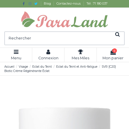
Blog
Contactez-nous
Tél : 71 180 037
0
Menu
Connexion
Mes Miles
Mon panier
Accueil
Visage
Eclat du Teint
Eclat du Teint et Anti-fatigue
SVR [C20]
Biotic Crème Régénérante Éclat