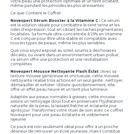
votre peau une protection optimale et un teint éclatant,
même pendant les périodes les plus stressantes.
Ce que Contient le Coffret :
Novexpert Sérum Booster à la Vitamine C :
Ce sérum
est la solution idéale pour combattre le teint terne et les
rides d'expression, tout en ciblant les taches pigmentaires
localisées. Sa formule ultra-concentrée à 25% en Vitamine
C est conçue pour être ultra-stable et compatible avec
tous les types de peaux, même les plus sensibles.
Que vous soyez exposé au soleil, soumis à des horaires
décalés, ou vivant dans un environnement urbain pollué,
ce sérum offre une protection et une revitalisation
complètes.
Novexpert
Mousse Nettoyante Flash Éclat :
Avec sa
texture mousse généreuse et onctueuse, cette mousse
nettoyante réalise trois actions en un seul geste : nettoyer,
démaquiller et exfolier. Utilisée quotidiennement, elle
offre un effet peau neuve et un teint plus lumineux.
Adaptée aux peaux normales à grasses, cette mousse
assure un nettoyage doux tout en préservant l'hydratation
naturelle de la peau, la laissant fraîche et éclatante jour
après jour. Transformez votre rituel de soin avec ce coffret
Novexpert pour une peau éclatante et visiblement
rajeunie.
Ce pack est non seulement idéal pour offrir à un proche
désireux de retrouver un éclat jeunesse, mais il constitue