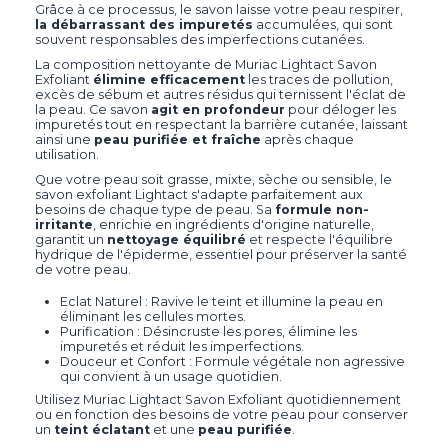
Grâce à ce processus, le savon laisse votre peau respirer,
la débarrassant des impuretés
accumulées, qui sont
souvent responsables des imperfections cutanées.
La composition nettoyante de Muriac Lightact Savon
Exfoliant
élimine efficacement
les traces de pollution,
excès de sébum et autres résidus qui ternissent l'éclat de
la peau. Ce savon
agit en profondeur
pour déloger les
impuretés tout en respectant la barrière cutanée, laissant
ainsi une
peau purifiée et fraîche
après chaque
utilisation.
Que votre peau soit grasse, mixte, sèche ou sensible, le
savon exfoliant Lightact s'adapte parfaitement aux
besoins de chaque type de peau. Sa
formule non-
irritante
, enrichie en ingrédients d'origine naturelle,
garantit un
nettoyage équilibré
et respecte l'équilibre
hydrique de l'épiderme, essentiel pour préserver la santé
de votre peau.
Eclat Naturel : Ravive le teint et illumine la peau en
éliminant les cellules mortes.
Purification : Désincruste les pores, élimine les
impuretés et réduit les imperfections.
Douceur et Confort : Formule végétale non agressive
qui convient à un usage quotidien.
Utilisez Muriac Lightact Savon Exfoliant quotidiennement
ou en fonction des besoins de votre peau pour conserver
un
teint éclatant
et une
peau purifiée
.