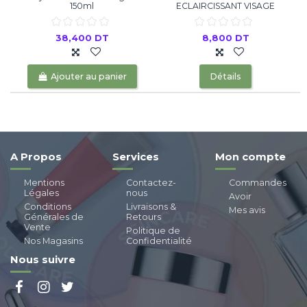
150ml
ECLAIRCISSANT VISAGE
38,400 DT
8,800 DT
Ajouter au panier
Détails
A Propos
Services
Mon compte
Mentions
Contactez-
Commandes
Légales
nous
Avoir
Conditions
Livraisons &
Mes avis
Générales de
Retours
Vente
Politique de
Nos Magasins
Confidentialité
Nous suivre