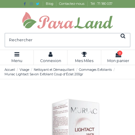
Blog
Contactez-nous
Tél : 71 180 037
0
Menu
Connexion
Mes Miles
Mon panier
Accueil
Visage
Nettoyant et Démaquillant
Gommages Exfoliants
Muriac Lightact Savon Exfoliant Coup d'Éclat 200gr