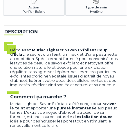
Action
Type de soin
Purifie - Exfolie
Hygiène
DESCRIPTION
Découvrez
Muriac Lightact Savon Exfoliant Coup
d'Éclat
, le secret d'un teint lumineux et d'une peau nette
au quotidien. Spécialement formulé pour convenir à tous
les types de peau, ce savon exfoliant et nettoyant offre
une solution naturelle et douce pour une exfoliation
régulière sans agresser l'épiderme. Les micro-particules
exfoliantes d'origine végétale, issues d'extrait de noyau
d'abricot, libèrent votre peau des cellules mortes et des
impuretés, révélant ainsi son éclat naturel et sa douceur.
Comment ça marche ?
Muriac Lightact Savon Exfoliant a été conçu pour
raviver
le teint
et apporter une
pureté instantanée
aux peaux
ternes. L'extrait de noyau d'abricot, au cœur de sa
formule, est une source naturelle d'
exfoliation douce
,
idéale pour désincruster les pores tout en stimulant le
renouvellement cellulaire.