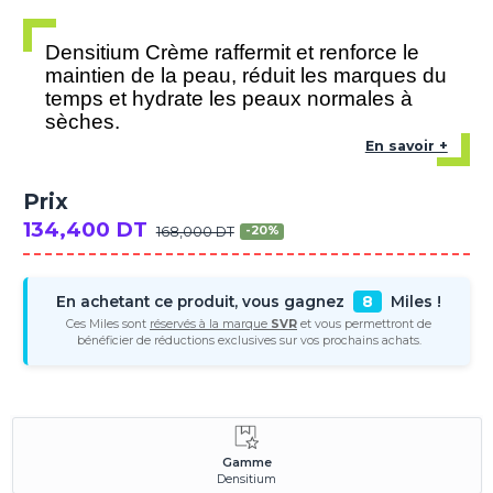
Densitium Crème raffermit et renforce le
maintien de la peau, réduit les marques du
temps et hydrate les peaux normales à
sèches.
En savoir +
Prix
134,400 DT
168,000 DT
-20%
En achetant ce produit, vous gagnez
8
Miles !
Ces Miles sont
réservés à la marque
SVR
et vous permettront de
bénéficier de réductions exclusives sur vos prochains achats.
Gamme
Densitium