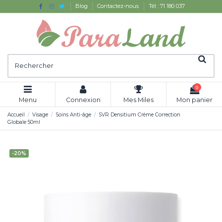
Blog
Contactez-nous
Tél : 71 180 037
0
Menu
Connexion
Mes Miles
Mon panier
Accueil
Visage
Soins Anti-âge
SVR Densitium Crème Correction
Globale 50ml
-20%