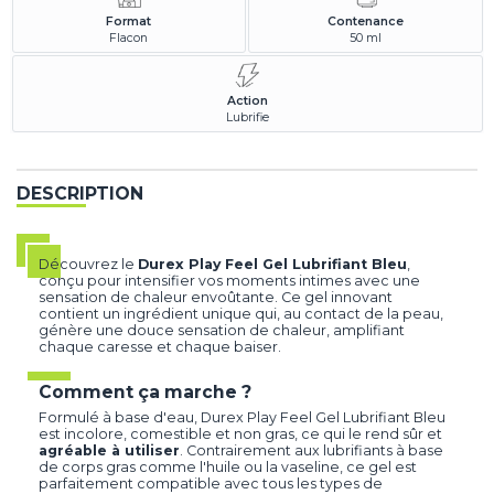
Format
Contenance
Flacon
50 ml
Action
Lubrifie
DESCRIPTION
Découvrez le
Durex Play
Feel
Gel Lubrifiant Bleu
,
conçu pour intensifier vos moments intimes avec une
sensation de chaleur envoûtante. Ce gel innovant
contient un ingrédient unique qui, au contact de la peau,
génère une douce sensation de chaleur, amplifiant
chaque caresse et chaque baiser.
Comment ça marche ?
Formulé à base d'eau, Durex Play Feel Gel Lubrifiant Bleu
est incolore, comestible et non gras, ce qui le rend sûr et
agréable à utiliser
. Contrairement aux lubrifiants à base
de corps gras comme l'huile ou la vaseline, ce gel est
parfaitement compatible avec tous les types de