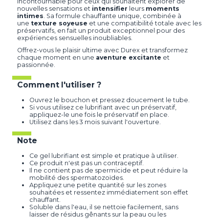
incontournable pour ceux qui souhaitent explorer de
nouvelles sensations et
intensifier
leurs
moments
intimes
. Sa formule chauffante unique, combinée à
une
texture soyeuse
et une compatibilité totale avec les
préservatifs, en fait un produit exceptionnel pour des
expériences sensuelles inoubliables.
Offrez-vous le plaisir ultime avec Durex et transformez
chaque moment en une
aventure excitante
et
passionnée.
Comment l'utiliser ?
Ouvrez le bouchon et pressez doucement le tube.
Si vous utilisez ce lubrifiant avec un préservatif,
appliquez-le une fois le préservatif en place.
Utilisez dans les 3 mois suivant l'ouverture.
Note
Ce gel lubrifiant est simple et pratique à utiliser.
Ce produit n'est pas un contraceptif.
Il ne contient pas de spermicide et peut réduire la
mobilité des spermatozoïdes.
Appliquez une petite quantité sur les zones
souhaitées et ressentez immédiatement son effet
chauffant.
Soluble dans l'eau, il se nettoie facilement, sans
laisser de résidus gênants sur la peau ou les