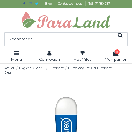
Blog
Contactez-nous
Tél : 71 180 037
0
Menu
Connexion
Mes Miles
Mon panier
Accueil
Hygiène
Plaisir
Lubrifiant
Durex Play Feel Gel Lubrifiant
Bleu