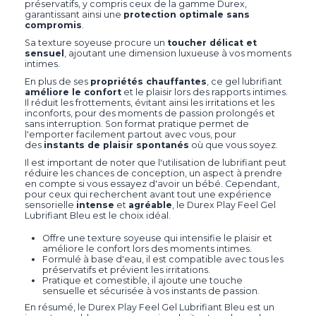
préservatifs, y compris ceux de la gamme Durex,
garantissant ainsi une
protection optimale sans
compromis
.
Sa texture soyeuse procure un
toucher délicat et
sensuel
, ajoutant une dimension luxueuse à vos moments
intimes.
En plus de ses
propriétés chauffantes
, ce gel lubrifiant
améliore le confort
et le plaisir lors des rapports intimes.
Il réduit les frottements, évitant ainsi les irritations et les
inconforts, pour des moments de passion prolongés et
sans interruption. Son format pratique permet de
l'emporter facilement partout avec vous, pour
des
instants de plaisir spontanés
où que vous soyez.
Il est important de noter que l'utilisation de lubrifiant peut
réduire les chances de conception, un aspect à prendre
en compte si vous essayez d'avoir un bébé. Cependant,
pour ceux qui recherchent avant tout une expérience
sensorielle
intense
et
agréable
, le Durex Play Feel Gel
Lubrifiant Bleu est le choix idéal.
Offre une texture soyeuse qui intensifie le plaisir et
améliore le confort lors des moments intimes.
Formulé à base d'eau, il est compatible avec tous les
préservatifs et prévient les irritations.
Pratique et comestible, il ajoute une touche
sensuelle et sécurisée à vos instants de passion.
En résumé, le Durex Play Feel Gel Lubrifiant Bleu est un