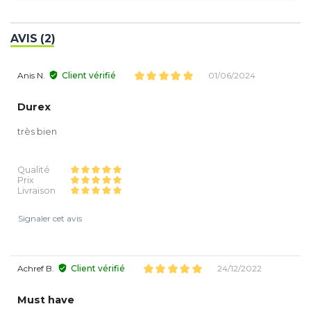
AVIS (2)
Anis N.
Client vérifié
01/06/2024
Durex
très bien
Qualité
Prix
Livraison
Signaler cet avis
Achref B.
Client vérifié
24/12/2022
Must have