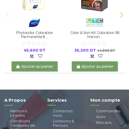
Phytocolor Coloration
Color & Soin Kit Coloration 5B
Permanente 8...
Marron...
45,600 DT
35,200 DT
44,000 DT
Ajouter au panier
Ajouter au panier
A Propos
Services
Mon compte
Mentions
Contactez-
Commandes
Légales
nous
Avoir
Conditions
Livraisons &
Mes avis
Générales de
Retours