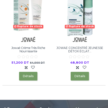
Rupture de stock
Rupture de stock
Jowaé Crème Très Riche
JOWAE CONCENTRÉ JEUNESSE
Nourrissante
DÉTOX ÉCLAT...
51,200 DT
48,800 DT
64,000 DT
Détails
Détails