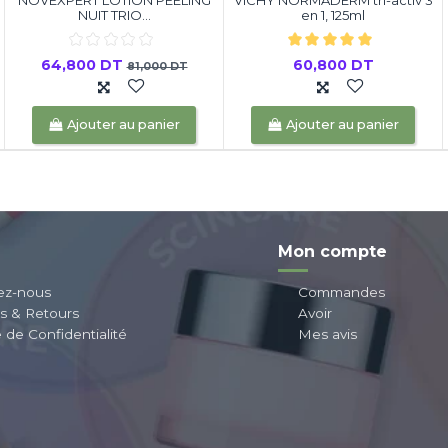
NUIT TRIO...
en 1, 125ml
64,800 DT
60,800 DT
81,000 DT
Ajouter au panier
Ajouter au panier
Mon compte
ez-nous
Commandes
ns & Retours
Avoir
e de Confidentialité
Mes avis