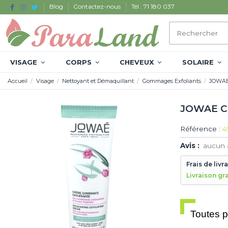
Blog
Contactez-nous
Tél : 71 180 037
VISAGE
CORPS
CHEVEUX
SOLAIRE
Accueil
Visage
Nettoyant et Démaquillant
Gommages Exfoliants
JOWAE
JOWAE C
Référence :
4
Avis :
aucun 
Frais de livr
Livraison gr
Toutes 