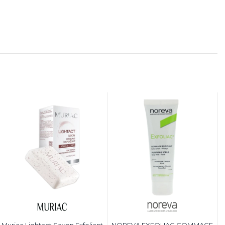
Muriac Lightact Savon Exfoliant
NOREVA EXFOLIAC GOMMAGE