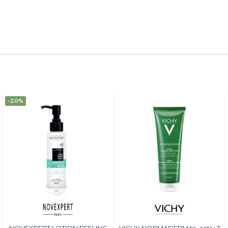
-20%
NOVEXPERT LOTION PEELING
VICHY NORMADERM tri-activ 3