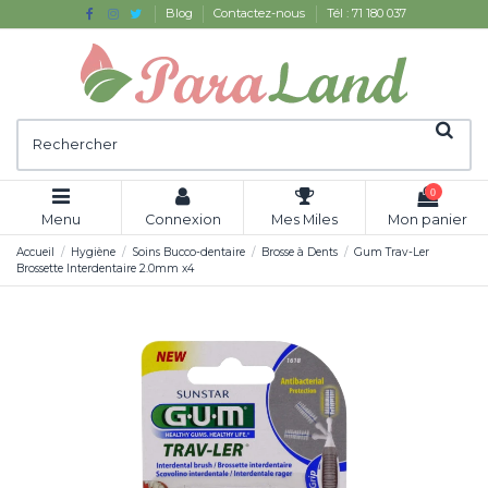
Blog
Contactez-nous
Tél : 71 180 037
0
Menu
Connexion
Mes Miles
Mon panier
Accueil
Hygiène
Soins Bucco-dentaire
Brosse à Dents
Gum Trav-Ler
Brossette Interdentaire 2.0mm x4