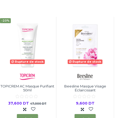
-20%
Rupture de stock
Rupture de stock
TOPICREM AC Masque Purifiant
Beesline Masque Visage
50ml
Éclaircissant
37,600 DT
9,600 DT
47,000 DT