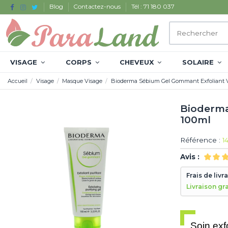
Blog
Contactez-nous
Tél : 71 180 037
VISAGE
CORPS
CHEVEUX
SOLAIRE
Accueil
Visage
Masque Visage
Bioderma Sébium Gel Gommant Exfoliant V
Bioderma
100ml
Référence :
1
Avis :
Frais de livr
Livraison gr
Soin exfo