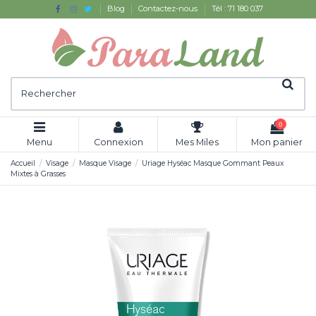
Blog
Contactez-nous
Tél : 71 180 037
0
Menu
Connexion
Mes Miles
Mon panier
Accueil
Visage
Masque Visage
Uriage Hyséac Masque Gommant Peaux
Mixtes à Grasses