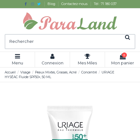
Blog
Contactez-nous
Tél : 71 180 037
0
Menu
Connexion
Mes Miles
Mon panier
Accueil
Visage
Peaux Mixtes, Grasses, Acné
Concentré
URIAGE
HYSÉAC Fluide SPF50+, 50 ML